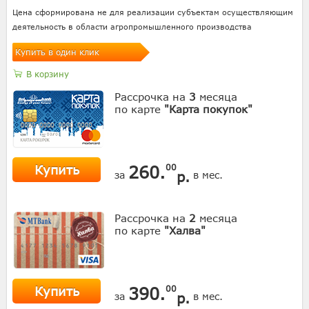
Цена сформирована не для реализации субъектам осуществляющим
деятельность в области агропромышленного производства
Купить в один клик
В корзину
Рассрочка на
3
месяца
по карте
"Карта покупок"
Купить
260.
00
р.
за
в мес.
Рассрочка на
2
месяца
по карте
"Халва"
Купить
390.
00
р.
за
в мес.