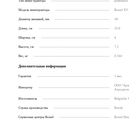
Тип мини-трактора
ременной
Модель минитрактора
Rossel XT-
Диаметр внешний, мм
18
Длина, см
10.6
Ширина, см
4
Высота, см
7.2
Вес, кг
0.344
Дополнительная информация
Гарантия
1 мес.
ООО "Армс
Импортер
Аэродромн
Изготовитель
Belgische 
Страна производства
Китай
Cервисные центры Rossel
Rossel Ми