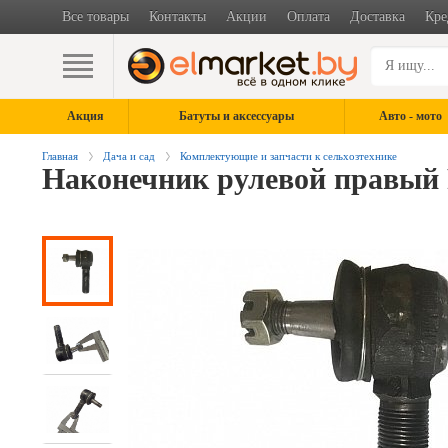
Все товары
Контакты
Акции
Оплата
Доставка
Кре
Акция
Батуты и аксессуары
Авто - мото
Главная
Дача и сад
Комплектующие и запчасти к сельхозтехнике
Наконечник рулевой правый Ro