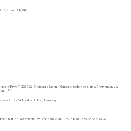
152, Rossel XT-184
тронгГрупп", 223012. Минская область, Минский район, гор. пос. Мачулищи, ул.
ая, 15а
Strasse 1, 15234 Frankfurt Oder, Germany
нский р-н, г.п. Мачулищи, ул. Аэродромная, 15А, оф.40 +375 33 333-45-52