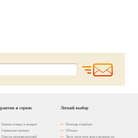
36.
52.
720.
00
00
0
р.
р.
наличие уточняйте
у оператора
рантия и сервис
Легкий выбор
Замена товара и возврат
Помощь в выборе
Сервисные центры
Обзоры
Список производителей
Хочу получить консультацию по