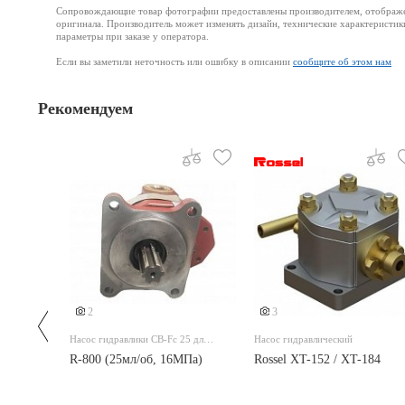
Сопровождающие товар фотографии предоставлены производителем, отображени
оригинала. Производитель может изменять дизайн, технические характеристик
параметры при заказе у оператора.
Если вы заметили неточность или ошибку в описании
сообщите об этом нам
Рекомендуем
2
3
го
Насос гидравлики CB-Fc 25 для
Насос гидравлический
погрузчика
R-800 (25мл/об, 16МПа)
Rossel XT-152 / XT-184