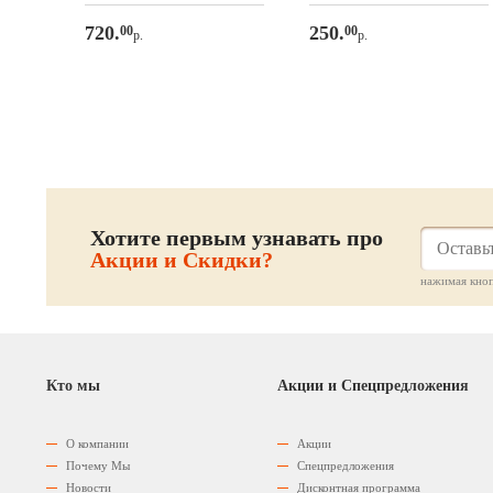
720.
250.
00
00
р.
р.
те
Хотите первым узнавать про
Акции и Скидки?
нажимая кноп
Кто мы
Акции и Спецпредложения
О компании
Акции
Почему Мы
Спецпредложения
Новости
Дисконтная программа