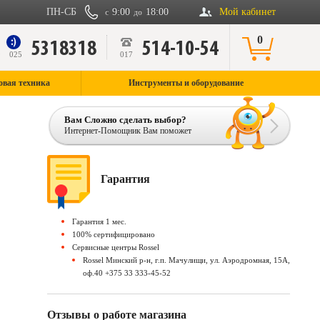
ПН-СБ
9:00
18:00
Мой кабинет
с
до
0
5318318
514-10-54
9
025
017
овая техника
Инструменты и оборудование
Вам Сложно сделать выбор?
Интернет-Помощник Вам поможет
Гарантия
Гарантия 1 мес.
100% сертифицировано
Сервисные центры Rossel
Rossel Минский р-н, г.п. Мачулищи, ул. Аэродромная, 15А,
оф.40 +375 33 333-45-52
Отзывы о работе магазина