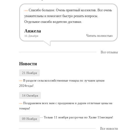
Спасибо большое. Очень приятный коллектив. Все очень
уважительны и помогают быстро решать вопросы.
Отдельное спасибо водителю доставки.
Анжела
Читать полностью
16 Декабря
Все отзывы
Новости
21 Ноября
В разделе сельскохозяйственные товары по лучшим ценам
2024года!
14 Октября
Поздравляем всех мам с праздником и дарим отличные цены на
товары!
Только 11 ноября рассрочка по Халве 11месяцев!
09 Ноября
Все новости