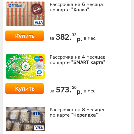
Рассрочка на
6
месяца
по карте
"Халва"
Купить
382.
33
р.
за
в мес.
Рассрочка на
4
месяцев
по карте
"SMART карта"
Купить
573.
50
р.
за
в мес.
Рассрочка на
8
месяцев
по карте
"Черепаха"