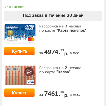
В корзину
Под заказ в течение
20
дней
Рассрочка на
3
месяца
по карте
"Карта покупок"
Купить
4974.
33
р.
за
в мес.
Рассрочка на
2
месяца
по карте
"Халва"
Купить
7461.
50
р.
за
в мес.