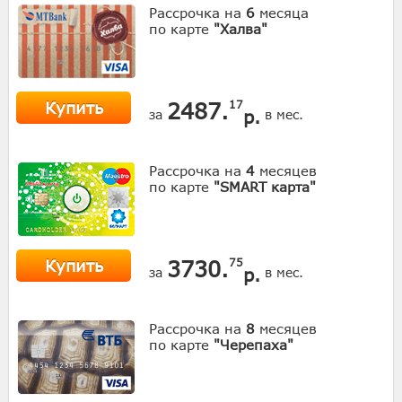
Рассрочка на
6
месяца
по карте
"Халва"
Купить
2487.
17
р.
за
в мес.
Рассрочка на
4
месяцев
по карте
"SMART карта"
Купить
3730.
75
р.
за
в мес.
Рассрочка на
8
месяцев
по карте
"Черепаха"