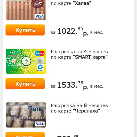
по карте
"Халва"
Купить
1022.
50
р.
за
в мес.
Рассрочка на
4
месяцев
по карте
"SMART карта"
Купить
1533.
75
р.
за
в мес.
Рассрочка на
8
месяцев
по карте
"Черепаха"
88