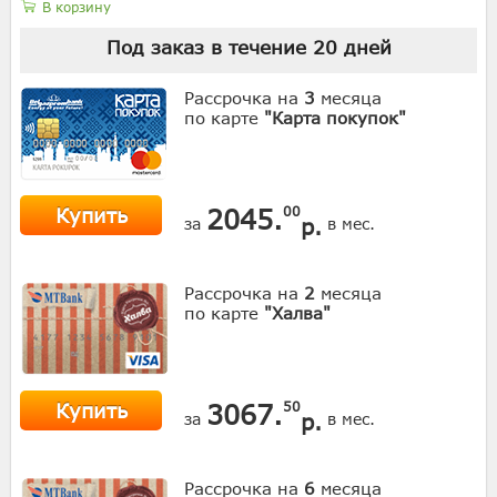
В корзину
Под заказ в течение
20
дней
Рассрочка на
3
месяца
по карте
"Карта покупок"
Купить
2045.
00
р.
за
в мес.
Рассрочка на
2
месяца
по карте
"Халва"
Купить
3067.
50
р.
за
в мес.
Рассрочка на
6
месяца