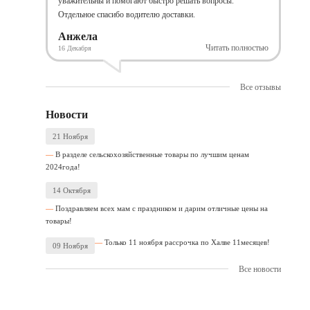
уважительны и помогают быстро решать вопросы.
Отдельное спасибо водителю доставки.
Анжела
Читать полностью
16 Декабря
Все отзывы
Новости
21 Ноября
В разделе сельскохозяйственные товары по лучшим ценам
2024года!
14 Октября
Поздравляем всех мам с праздником и дарим отличные цены на
товары!
Только 11 ноября рассрочка по Халве 11месяцев!
09 Ноября
Все новости