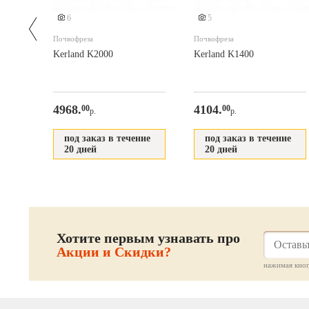
6
5
Почвофреза
Почвофреза
без
Kerland K2000
Kerland K1400
4968.
4104.
00
00
р.
р.
под заказ в течение
под заказ в течение
20 дней
20 дней
Хотите первым узнавать про
Акции и Скидки?
нажимая кноп