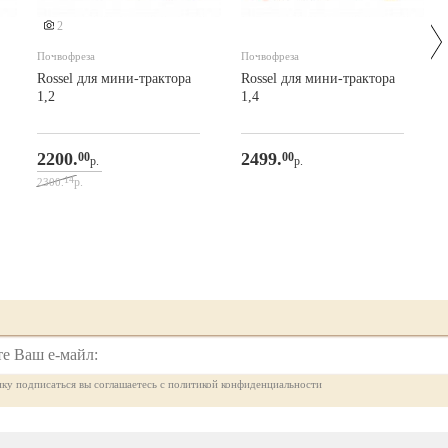
2
Почвофреза
Почвофреза
Rossel для мини-трактора
Rossel для мини-трактора
1,2
1,4
2200.
2499.
00
00
р.
р.
14
р.
2300.
ку подписаться вы соглашаетесь с политикой конфиденциальности