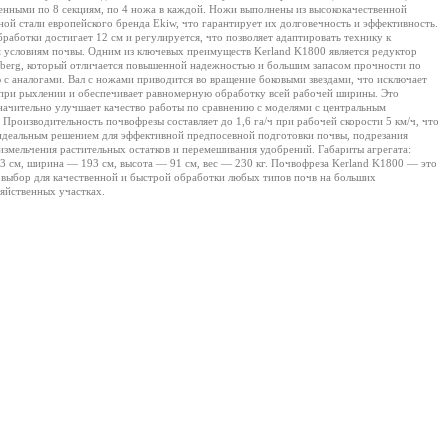
енными по 8 секциям, по 4 ножа в каждой. Ножи выполнены из высококачественной
ной стали европейского бренда Ekiw, что гарантирует их долговечность и эффективность.
бработки достигает 12 см и регулируется, что позволяет адаптировать технику к
 условиям почвы. Одним из ключевых преимуществ Kerland K1800 является редуктор
berg, который отличается повышенной надежностью и большим запасом прочности по
 с аналогами. Вал с ножами приводится во вращение боковыми звездами, что исключает
при рыхлении и обеспечивает равномерную обработку всей рабочей ширины. Это
начительно улучшает качество работы по сравнению с моделями с центральным
 Производительность почвофрезы составляет до 1,6 га/ч при рабочей скорости 5 км/ч, что
 идеальным решением для эффективной предпосевной подготовки почвы, подрезания
 измельчения растительных остатков и перемешивания удобрений. Габариты агрегата:
3 см, ширина — 193 см, высота — 91 см, вес — 230 кг. Почвофреза Kerland K1800 — это
выбор для качественной и быстрой обработки любых типов почв на больших
зяйственных участках.