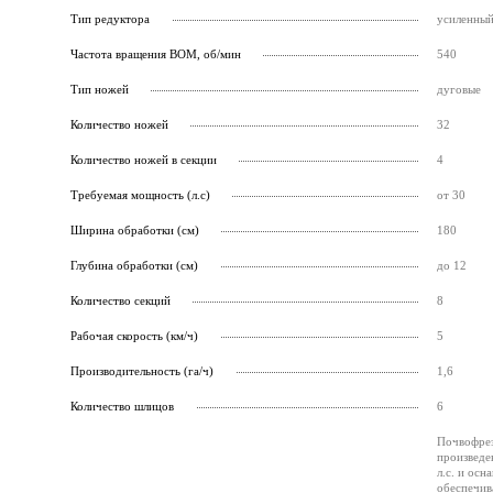
Тип редуктора
усиленный
Частота вращения ВОМ, об/мин
540
Тип ножей
дуговые
Количество ножей
32
Количество ножей в секции
4
Требуемая мощность (л.с)
от 30
Ширина обработки (см)
180
Глубина обработки (см)
до 12
Количество секций
8
Рабочая скорость (км/ч)
5
Производительность (га/ч)
1,6
Количество шлицов
6
Почвофрез
произведе
л.с. и ос
обеспечив