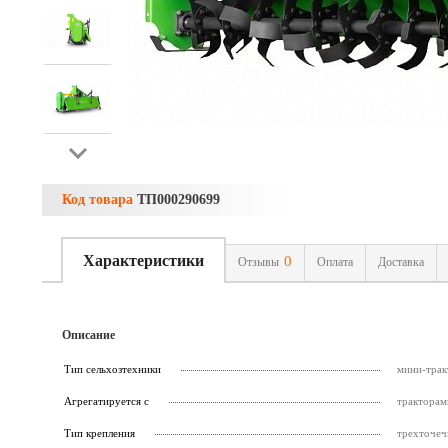
Код товара
ТП000290699
Характеристики
0
Отзывы
Оплата
Доставка
Описание
Тип сельхозтехники
мини-трак
Агрегатируется с
тракторами
Тип крепления
трехточеч