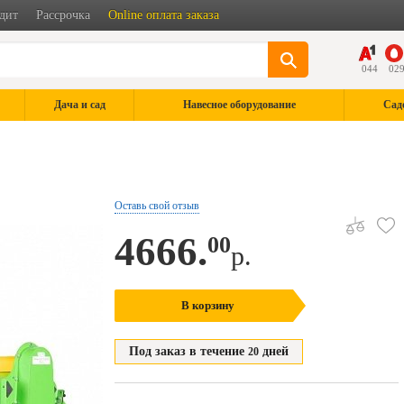
дит
Рассрочка
Online оплата заказа
044
02
Дача и сад
Навесное оборудование
Сад
Оставь свой отзыв
4666.
00
р.
В корзину
Под заказ в течение
дней
20