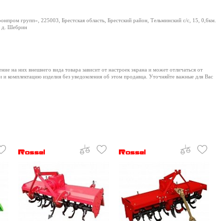
нпром групп», 225003, Брестская область, Брестский район, Тельминский с/с, 15, 0,6км.
 д. Шебрин
е на них внешнего вида товара зависит от настроек экрана и может отличаться от
и и комплектацию изделия без уведомления об этом продавца. Уточняйте важные для Вас