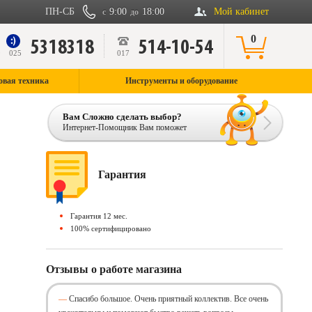
ПН-СБ
9:00
18:00
Мой кабинет
с
до
0
5318318
514-10-54
9
025
017
овая техника
Инструменты и оборудование
Вам Сложно сделать выбор?
Интернет-Помощник Вам поможет
Гарантия
Гарантия 12 мес.
100% сертифицировано
Отзывы о работе магазина
Спасибо большое. Очень приятный коллектив. Все очень