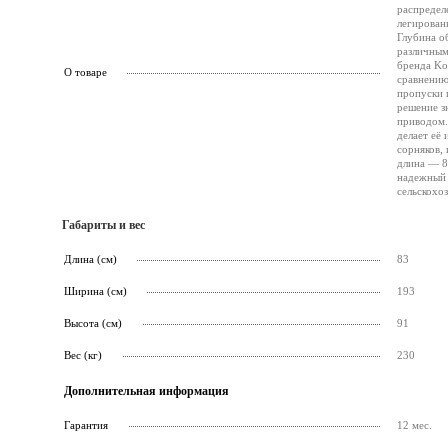
распредел
легирован
Глубина о
различным
бренда Ko
О товаре
сравнению
пропуски 
решение з
приводом.
делает её
сорняков,
длина — 8
надежный 
сельскохо
Габариты и вес
Длина (см)
83
Ширина (см)
193
Высота (см)
91
Вес (кг)
230
Дополнительная информация
Гарантия
12 мес.