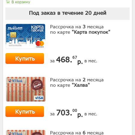
В корзину
Под заказ в течение
20
дней
Рассрочка на
3
месяца
по карте
"Карта покупок"
Купить
468.
67
р.
за
в мес.
Рассрочка на
2
месяца
по карте
"Халва"
Купить
703.
00
р.
за
в мес.
Рассрочка на
6
месяца