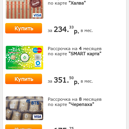
по карте
"Халва"
Купить
234.
33
р.
за
в мес.
Рассрочка на
4
месяцев
по карте
"SMART карта"
Купить
351.
50
р.
за
в мес.
Рассрочка на
8
месяцев
по карте
"Черепаха"
75