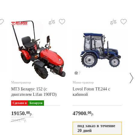
7
Минитрактор
Мини-трактор
МТЗ Беларус 152 (с
Lovol Foton TE244 с
двигателем Lifan 190FD)
кабиной
Сделано в
Беларуси
19150.
47900.
00
00
р.
р.
51
р.
20343.
под заказ в течение
20 дней