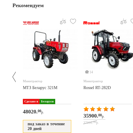
Рекомендуем
Еще 5 фото
14
Минитрактор
Минитрактор
МТЗ Беларус 321М
Rossel RT-282D
Сделано в
Беларуси
48020.
00
р.
35900.
00
р.
00
р.
37900.
ние
под заказ в течение
20 дней