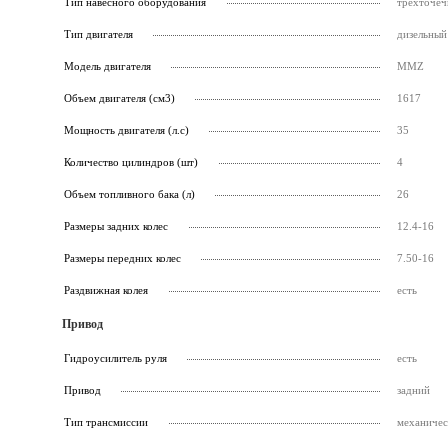
Тип навесного оборудования
трехточеч
Тип двигателя
дизельный
Модель двигателя
MMZ
Объем двигателя (см3)
1617
Мощность двигателя (л.с)
35
Количество цилиндров (шт)
4
Объем топливного бака (л)
26
Размеры задних колес
12.4-16
Размеры передних колес
7.50-16
Раздвижная колея
есть
Привод
Гидроусилитель руля
есть
Привод
задний
Тип трансмиссии
механичес