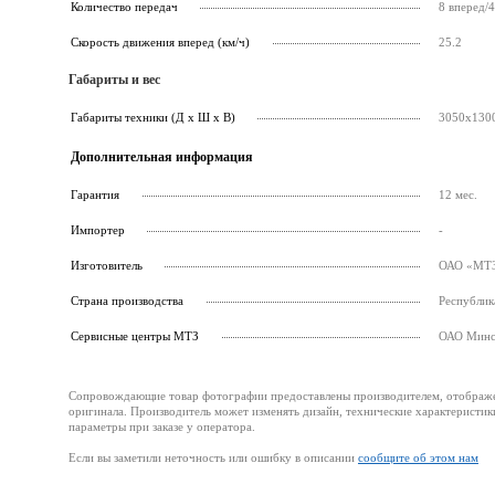
Количество передач
8 вперед/4
Скорость движения вперед (км/ч)
25.2
Габариты и вес
Габариты техники (Д х Ш х В)
3050х130
Дополнительная информация
Гарантия
12 мес.
Импортер
-
Изготовитель
ОАО «МТЗ»
Страна производства
Республик
Cервисные центры МТЗ
ОАО Минск
Сопровождающие товар фотографии предоставлены производителем, отображени
оригинала. Производитель может изменять дизайн, технические характеристик
параметры при заказе у оператора.
Если вы заметили неточность или ошибку в описании
сообщите об этом нам