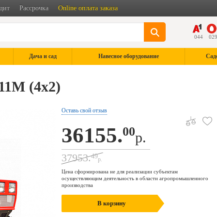
дит
Рассрочка
Online оплата заказа
044
02
Дача и сад
Навесное оборудование
Сад
11М (4х2)
Оставь свой отзыв
36155.
00
р.
37953.
49
р.
Цена сформирована не для реализации субъектам
осуществляющим деятельность в области агропромышленного
производства
В корзину