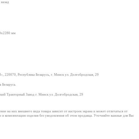
 назад
0х2280 мм
, 220070, Республика Беларусь, г. Минск ул. Долгобродская, 29
а Беларусь
ий Тракторный Завод г. Минск ул. Долгобродская, 29
е на них внешнего вида товара зависит от настроек экрана и может отличаться от
и и комплектацию изделия без уведомления об этом продавца. Уточняйте важные для Вас