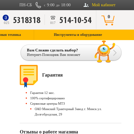
ПН-СБ
9:00
18:00
Мой кабинет
с
до
0
5318318
514-10-54
9
025
017
овая техника
Инструменты и оборудование
Вам Сложно сделать выбор?
Интернет-Помощник Вам поможет
Гарантия
Гарантия 12 мес.
100% сертифицировано
Сервисные центры МТЗ
ОАО Минский Тракторный Завод г. Минск ул.
Долгобродская, 29
Отзывы о работе магазина