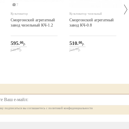
7
Культиватор
Культиватор чизельный
Сморгонский агрегатный
Сморгонский агрегатный
завод чизельный КЧ-1.2
завод КЧ-0.8
595.
510.
00
00
р.
р.
00
00
р.
р.
638.
515.
ку подписаться вы соглашаетесь с политикой конфиденциальности