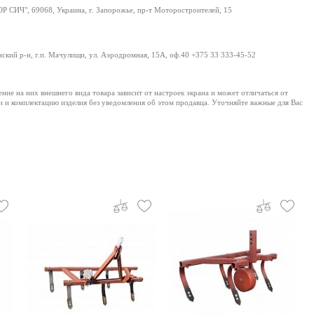
 СИЧ", 69068, Украина, г. Запорожье, пр-т Моторостроителей, 15
нский р-н, г.п. Мачулищи, ул. Аэродромная, 15А, оф.40 +375 33 333-45-52
е на них внешнего вида товара зависит от настроек экрана и может отличаться от
и и комплектацию изделия без уведомления об этом продавца. Уточняйте важные для Вас