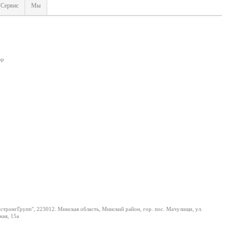
Сервис
Мы
ор
тронгГрупп", 223012. Минская область, Минский район, гор. пос. Мачулищи, ул.
ая, 15а