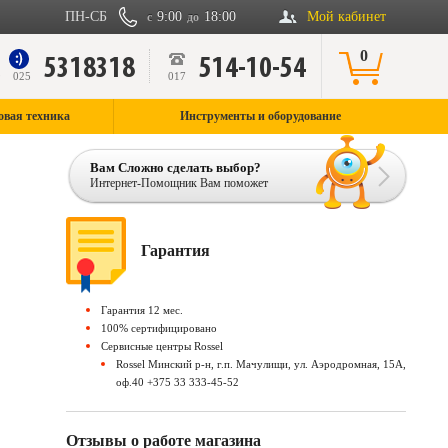
ПН-СБ
9:00
18:00
Мой кабинет
с
до
0
5318318
514-10-54
9
025
017
овая техника
Инструменты и оборудование
Вам Сложно сделать выбор?
Интернет-Помощник Вам поможет
Гарантия
Гарантия 12 мес.
100% сертифицировано
Сервисные центры Rossel
Rossel Минский р-н, г.п. Мачулищи, ул. Аэродромная, 15А,
оф.40 +375 33 333-45-52
Отзывы о работе магазина