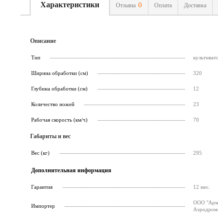
Характеристики
0
Отзывы
Оплата
Доставка
Описание
Тип
культиват
Ширина обработки (см)
320
Глубина обработки (см)
12
Количество ножей
23
Рабочая скорость (км/ч)
70
Габариты и вес
Вес (кг)
295
Дополнительная информация
Гарантия
12 мес.
ООО "Армс
Импортер
Аэродромн