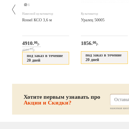
6
Навесной культиватор
Культиватор
ус
Rossel КСО 3,6 м
Уралец 50005
ю
4910.
1856.
00
00
р.
р.
53
р.
4980.
под заказ в течение
под заказ в течение
20 дней
20 дней
Хотите первым узнавать про
Акции и Скидки?
нажимая кноп