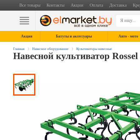
Все товары
Контакты
Акции
Оплата
Доставка
Кре
Акция
Батуты и аксессуары
Авто - мото
Главная
Навесное оборудование
Культиваторы навесные
Навесной культиватор Rossel