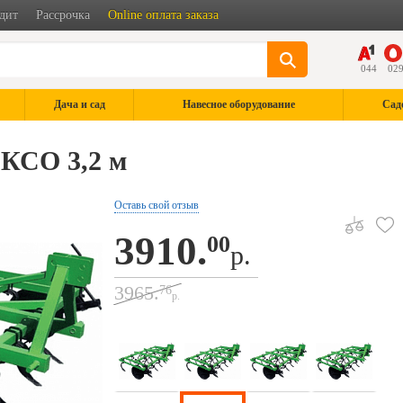
дит
Рассрочка
Online оплата заказа
044
02
Дача и сад
Навесное оборудование
Сад
 КСО 3,2 м
Оставь свой отзыв
3910.
00
р.
3965.
76
р.