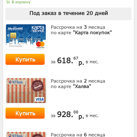
В корзину
Под заказ в течение
20
дней
Рассрочка на
3
месяца
по карте
"Карта покупок"
Купить
618.
67
р.
за
в мес.
Рассрочка на
2
месяца
по карте
"Халва"
Купить
928.
00
р.
за
в мес.
Рассрочка на
6
месяца