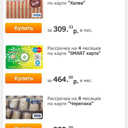
по карте
"Халва"
Купить
309.
33
р.
за
в мес.
Рассрочка на
4
месяцев
по карте
"SMART карта"
Купить
464.
00
р.
за
в мес.
Рассрочка на
8
месяцев
по карте
"Черепаха"
00