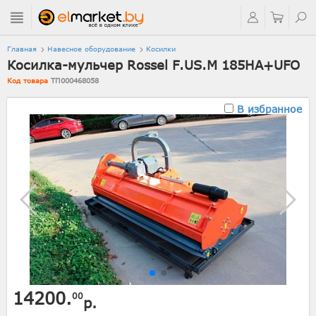
Главная
Навесное оборудование
Косилки
Косилка-мульчер Rossel F.US.M 185HA+UFO
Код товара
ТП000468058
В избранное
14200.
00
р.