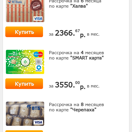
Рассрочка на
6
месяца
по карте
"Халва"
Купить
2366.
67
р.
за
в мес.
Рассрочка на
4
месяцев
по карте
"SMART карта"
Купить
3550.
00
р.
за
в мес.
Рассрочка на
8
месяцев
по карте
"Черепаха"