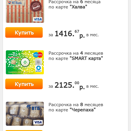
Рассрочка на
6
месяца
по карте
"Халва"
Купить
1416.
67
р.
за
в мес.
Рассрочка на
4
месяцев
по карте
"SMART карта"
Купить
2125.
00
р.
за
в мес.
Рассрочка на
8
месяцев
по карте
"Черепаха"