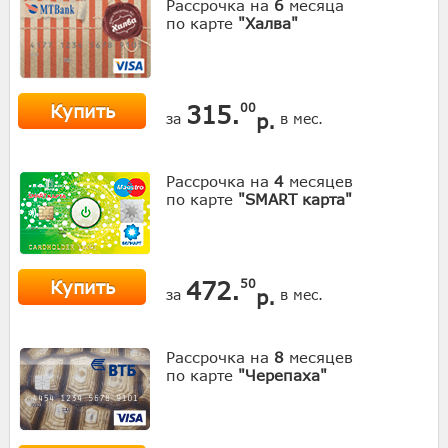
Рассрочка на
6
месяца
по карте
"Халва"
Купить
315.
00
р.
за
в мес.
Рассрочка на
4
месяцев
по карте
"SMART карта"
Купить
472.
50
р.
за
в мес.
Рассрочка на
8
месяцев
по карте
"Черепаха"