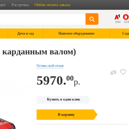
дит
Рассрочка
Online оплата заказа
044
02
Дача и сад
Навесное оборудование
Сад
с карданным валом)
Оставь свой отзыв
5970.
00
р.
Купить в один клик
В корзину