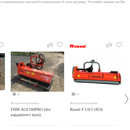
и и комплектацию изделия без уведомления об этом продавца. Уточняйте важные для Вас
Еще 1 фото
Еще 7 фото
10
16
Косилка молотковая с
Косилка молотковая
вертикальным смещением
FHM AGF160PRO (без
Rossel F.US/J 185A
карданного вала)