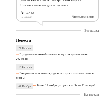
уважительны и помогают быстро решать вопросы.
Отдельное спасибо водителю доставки.
Анжела
Читать полностью
16 Декабря
Все отзывы
Новости
21 Ноября
В разделе сельскохозяйственные товары по лучшим ценам
2024года!
14 Октября
Поздравляем всех мам с праздником и дарим отличные цены на
товары!
Только 11 ноября рассрочка по Халве 11месяцев!
09 Ноября
Все новости