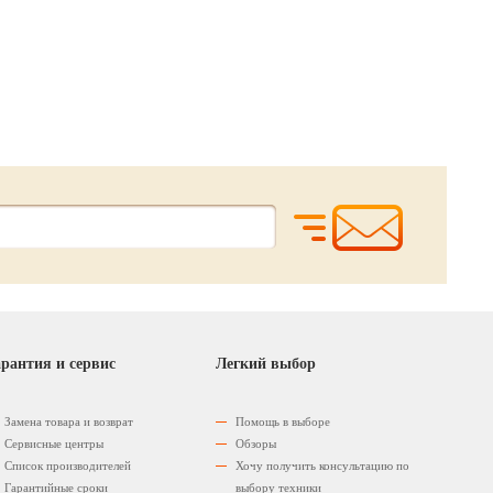
8900.
10890.
6950.
00
00
р.
р.
00
р.
10500.
рантия и сервис
Легкий выбор
Замена товара и возврат
Помощь в выборе
Сервисные центры
Обзоры
Список производителей
Хочу получить консультацию по
Гарантийные сроки
выбору техники