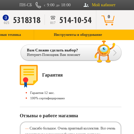
ПН-СБ
9:00
18:00
Мой кабинет
с
до
0
5318318
514-10-54
9
025
017
овая техника
Инструменты и оборудование
Вам Сложно сделать выбор?
Интернет-Помощник Вам поможет
Гарантия
Гарантия 12 мес.
100% сертифицировано
Отзывы о работе магазина
Спасибо большое. Очень приятный коллектив. Все очень