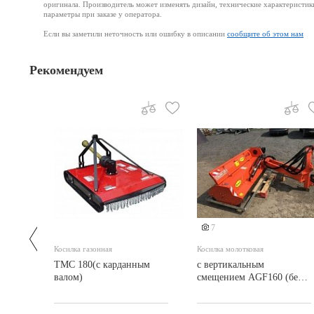
оригинала. Производитель может изменять дизайн, технические характеристик
параметры при заказе у оператора.
Если вы заметили неточность или ошибку в описании
сообщите об этом нам
Рекомендуем
7
Косилка газонная
Косилка молотковая
ТМС 180(с карданным
с вертикальным
валом)
смещением AGF160 (без
карданного вала)