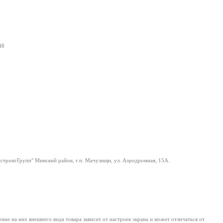
48
тронгГрупп" Минский район, г.п. Мачулищи, ул. Аэродромная, 15А.
е на них внешнего вида товара зависит от настроек экрана и может отличаться от