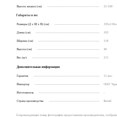
Высота захвата (см)
25-100
Габариты и вес
Размеры (Д х Ш х В) (см)
193х118х
Длина (см)
193
Ширина (см)
118
Высота (см)
48
Вес (кг)
215
Дополнительная информация
Гарантия
12 мес.
Импортер
ООО "Армс
Изготовитель
-
Страна производства
Китай
Сопровождающие товар фотографии предоставлены производителем, отображени