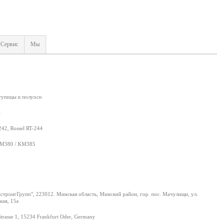
Сервис
Мы
ступицы и полуоси
й
242, Rossel RT-244
M380 / KM385
тронгГрупп", 223012. Минская область, Минский район, гор. пос. Мачулищи, ул.
ая, 15а
Strasse 1, 15234 Frankfurt Oder, Germany