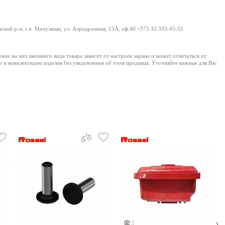
нский р-н, г.п. Мачулищи, ул. Аэродромная, 15А, оф.40 +375 33 333-45-52
е на них внешнего вида товара зависит от настроек экрана и может отличаться от
и и комплектацию изделия без уведомления об этом продавца. Уточняйте важные для Вас
3