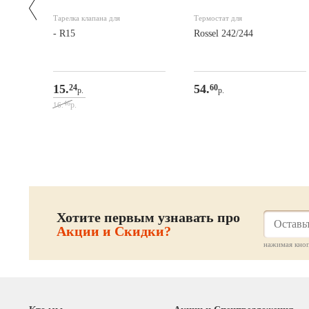
Тарелка клапана для
Термостат для
- R15
Rossel 242/244
15.
54.
24
60
р.
р.
46
р.
16.
Хотите первым узнавать про
Акции и Скидки?
нажимая кноп