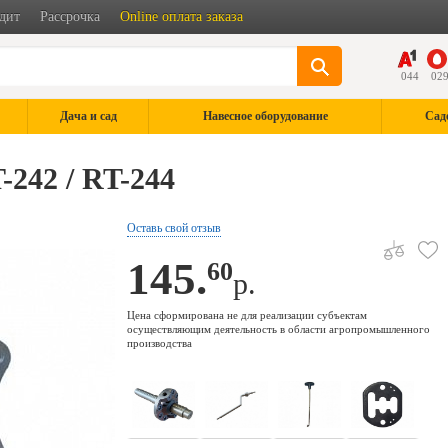
дит
Рассрочка
Online оплата заказа
044
02
Дача и сад
Навесное оборудование
Сад
-242 / RT-244
Оставь свой отзыв
145.
60
р.
Цена сформирована не для реализации субъектам
осуществляющим деятельность в области агропромышленного
производства