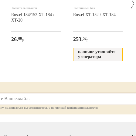
Толкатель штанги
Топливный бак
Rossel 184/152 XT-184 /
Rossel XT-152 / XT-184
XT-20
26.
253.
00
52
р.
р.
наличие уточняйте
у оператора
ку подписаться вы соглашаетесь с политикой конфиденциальности