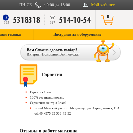
ПН-СБ
9:00
18:00
Мой кабинет
с
до
0
5318318
514-10-54
9
025
017
овая техника
Инструменты и оборудование
Вам Сложно сделать выбор?
Интернет-Помощник Вам поможет
Гарантия
Гарантия 1 мес.
100% сертифицировано
Сервисные центры Rossel
Rossel Минский р-н, г.п. Мачулищи, ул. Аэродромная, 15А,
оф.40 +375 33 333-45-52
Отзывы о работе магазина