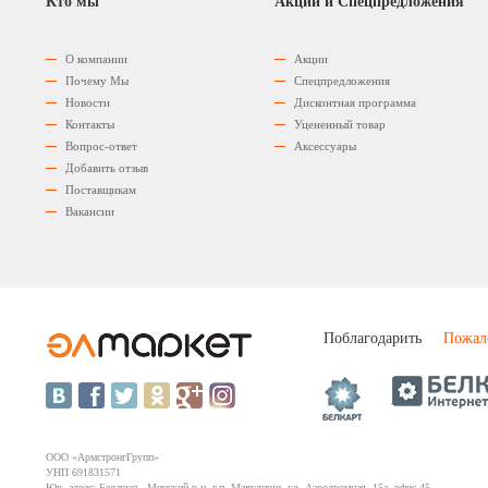
Кто мы
Акции и Спецпредложения
О компании
Акции
Почему Мы
Спецпредложения
Новости
Дисконтная программа
Контакты
Уцененный товар
Вопрос-ответ
Аксессуары
Добавить отзыв
Поставщикам
Вакансии
Поблагодарить
Пожал
ООО «АрмстронгГрупп»
УНП 691831571
Юр. адрес: Беларусь, Минский р-н, г.п. Мачулищи, ул. Аэродромная, 15а, офис 45