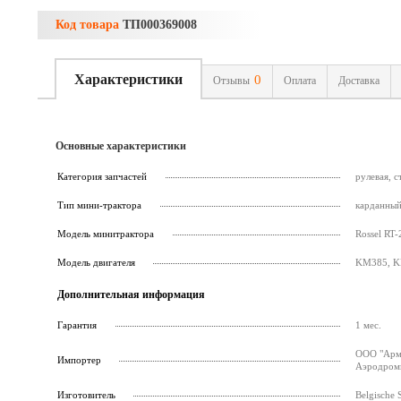
Код товара
ТП000369008
Характеристики
0
Отзывы
Оплата
Доставка
Основные характеристики
Категория запчастей
рулевая, 
Тип мини-трактора
карданны
Модель минитрактора
Rossel RT-
Модель двигателя
KM385, K
Дополнительная информация
Гарантия
1 мес.
ООО "Армс
Импортер
Аэродромн
Изготовитель
Belgische 