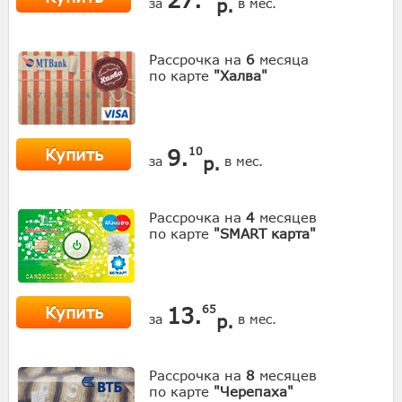
р.
за
в мес.
Рассрочка на
6
месяца
по карте
"Халва"
Купить
9.
10
р.
за
в мес.
Рассрочка на
4
месяцев
по карте
"SMART карта"
Купить
13.
65
р.
за
в мес.
Рассрочка на
8
месяцев
по карте
"Черепаха"