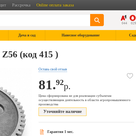
дит
Рассрочка
Online оплата заказа
044
02
Дача и сад
Навесное оборудование
Сад
Z56 (код 415 )
Оставь свой отзыв
81.
92
р.
Цена сформирована не для реализации субъектам
осуществляющим деятельность в области агропромышленного
производства
Уточняйте наличие
Гарантия 1 мес.