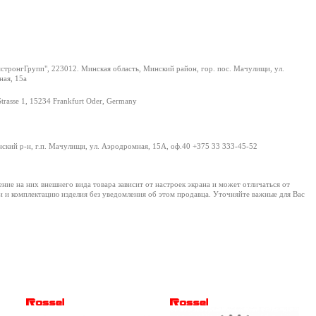
тронгГрупп", 223012. Минская область, Минский район, гор. пос. Мачулищи, ул.
ая, 15а
Strasse 1, 15234 Frankfurt Oder, Germany
нский р-н, г.п. Мачулищи, ул. Аэродромная, 15А, оф.40 +375 33 333-45-52
е на них внешнего вида товара зависит от настроек экрана и может отличаться от
и и комплектацию изделия без уведомления об этом продавца. Уточняйте важные для Вас