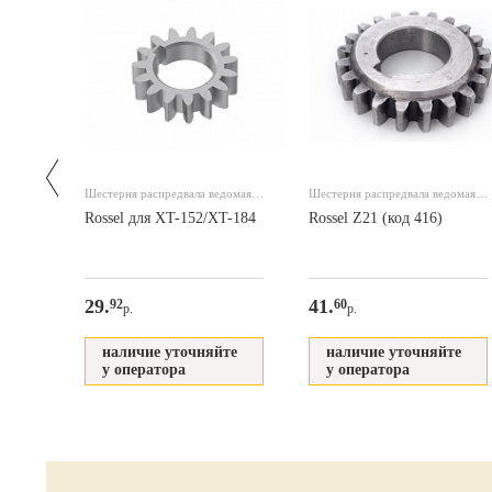
овый
Шестерня распредвала ведомая
Шестерня распредвала ведомая
запускающая
запускающая
д 672
Rossel для XT-152/XT-184
Rossel Z21 (код 416)
29.
41.
92
60
р.
р.
те
наличие уточняйте
наличие уточняйте
у оператора
у оператора