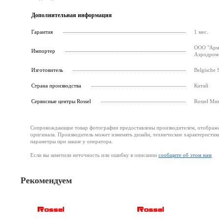
Дополнительная информация
Гарантия
1 мес.
ООО "Армс
Импортер
Аэродромн
Изготовитель
Belgische 
Страна производства
Китай
Cервисные центры Rossel
Rossel Ми
Сопровождающие товар фотографии предоставлены производителем, отображени
оригинала. Производитель может изменять дизайн, технические характеристик
параметры при заказе у оператора.
Если вы заметили неточность или ошибку в описании
сообщите об этом нам
Рекомендуем