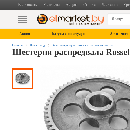
Все товары
Контакты
Акции
Оплата
Доставка
Кре
Акция
Батуты и аксессуары
Авто - мото
Главная
Дача и сад
Комплектующие и запчасти к сельхозтехнике
Шестерня распредвала Rossel 