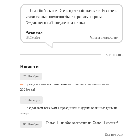
Спасибо большое. Очень приятный коллектив. Все очень
уважительны и помогают быстро решать вопросы.
Отдельное спасибо водителю доставки.
Анжела
Читать полностью
16 Декабря
Все отзывы
Новости
21 Ноября
В разделе сельскохозяйственные товары по лучшим ценам
2024года!
14 Октября
Поздравляем всех мам с праздником и дарим отличные цены на
товары!
Только 11 ноября рассрочка по Халве 11месяцев!
09 Ноября
Все новости