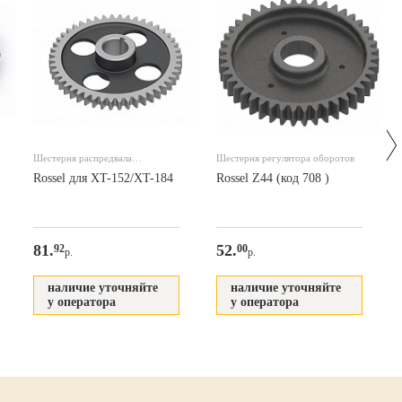
Шестерня распредвала
Шестерня регулятора оборотов
распределительная
Rossel для XT-152/XT-184
Rossel Z44 (код 708 )
81.
52.
92
00
р.
р.
наличие уточняйте
наличие уточняйте
у оператора
у оператора