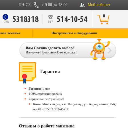
ПН-СБ
9:00
18:00
Мой кабинет
с
до
0
5318318
514-10-54
9
025
017
овая техника
Инструменты и оборудование
Вам Сложно сделать выбор?
Интернет-Помощник Вам поможет
Гарантия
Гарантия 1 мес.
100% сертифицировано
Сервисные центры Rossel
Rossel Минский р-н, г.п. Мачулищи, ул. Аэродромная, 15А,
оф.40 +375 33 333-45-52
Отзывы о работе магазина