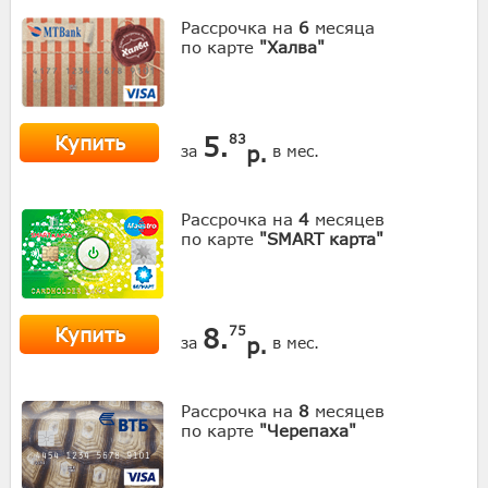
Рассрочка на
6
месяца
по карте
"Халва"
Купить
5.
83
р.
за
в мес.
Рассрочка на
4
месяцев
по карте
"SMART карта"
Купить
8.
75
р.
за
в мес.
Рассрочка на
8
месяцев
по карте
"Черепаха"