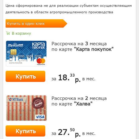
Цена сформирована не для реализации субъектам осуществляющим
деятельность в области агропромышленного производства
Купить в один клик
В корзину
Рассрочка на
3
месяца
по карте
"Карта покупок"
Купить
18.
33
р.
за
в мес.
Рассрочка на
2
месяца
по карте
"Халва"
Купить
27.
50
р.
за
в мес.