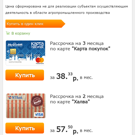
Цена сформирована не для реализации субъектам осуществляющим
деятельность в области агропромышленного производства
Купить в один клик
В корзину
Рассрочка на
3
месяца
по карте
"Карта покупок"
Купить
38.
33
р.
за
в мес.
Рассрочка на
2
месяца
по карте
"Халва"
Купить
57.
50
р.
за
в мес.