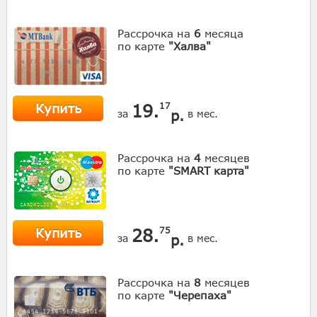
Рассрочка на
6
месяца
по карте
"Халва"
Купить
19.
17
р.
за
в мес.
Рассрочка на
4
месяцев
по карте
"SMART карта"
Купить
28.
75
р.
за
в мес.
Рассрочка на
8
месяцев
по карте
"Черепаха"