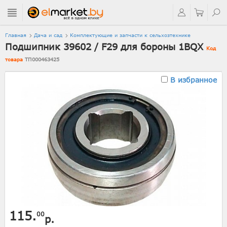
Главная
Дача и сад
Комплектующие и запчасти к сельхозтехнике
Подшипник 39602 / F29 для бороны 1BQX
Код
товара
ТП000463425
В избранное
115.
00
р.