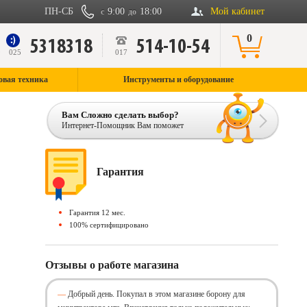
ПН-СБ
9:00
18:00
Мой кабинет
с
до
0
5318318
514-10-54
9
025
017
овая техника
Инструменты и оборудование
Вам Сложно сделать выбор?
Интернет-Помощник Вам поможет
Гарантия
Гарантия 12 мес.
100% сертифицировано
Отзывы о работе магазина
Добрый день. Покупал в этом магазине борону для