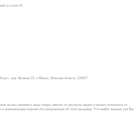
ый из стали 45
гро», пер. Козлова 25, г.Минск, Минская область 220037
е на них внешнего вида товара зависит от настроек экрана и может отличаться от
и и комплектацию изделия без уведомления об этом продавца. Уточняйте важные для Вас