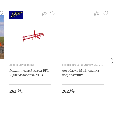
Борона двухрядная
Борона БР1-2 (290х1650 мм, 2-х
рядная) для
Механический завод БР1-
мотоблока МТЗ, сцепка
2 для мотоблока МТЗ
под пластину
(сцепка под квадрат)
262.
262.
00
00
р.
р.