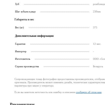
Зуб
ромбовидн
Шаг зубьев в ряду
230мм
Габариты и вес
Вес (кг)
375
Дополнительная информация
Гарантия
12 мес.
Импортер
-
Изготовитель
ООО «СелА
Страна производства
Беларусь
Сопровождающие товар фотографии предоставлены производителем, отображени
оригинала. Производитель может изменять дизайн, технические характеристик
параметры при заказе у оператора.
Если вы заметили неточность или ошибку в описании
сообщите об этом нам
Рекомендуем