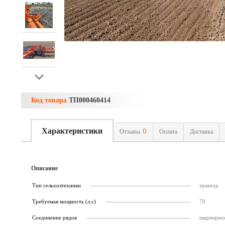
Код товара
ТП000460414
Характеристики
0
Отзывы
Оплата
Доставка
Описание
Тип сельхозтехники
трактор
Требуемая мощность (л.с)
70
Соединение рядов
шарнирное