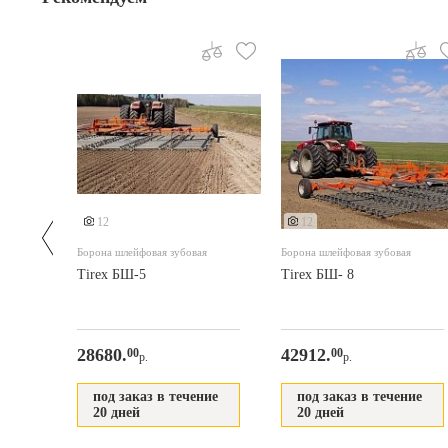
Еще 3 фото
Еще 3 фото
12
12
Борона шлейфовая зубовая
Борона шлейфовая зубовая
,5 м)
Tirex БШ-5
Tirex БШ- 8
28680.
42912.
00
00
р.
р.
под заказ в течение
под заказ в течение
20 дней
20 дней