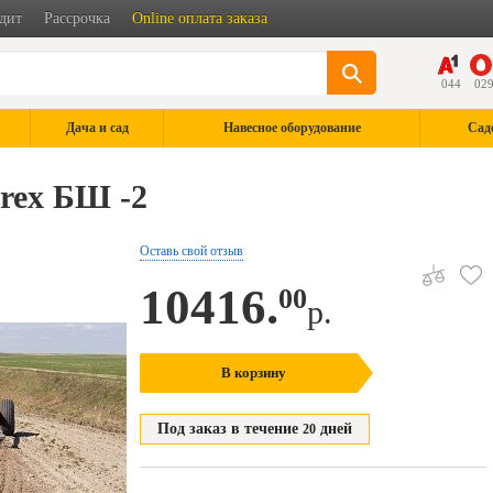
дит
Рассрочка
Online оплата заказа
044
02
Дача и сад
Навесное оборудование
Сад
rex БШ -2
Оставь свой отзыв
10416.
00
р.
В корзину
Под заказ в течение
дней
20