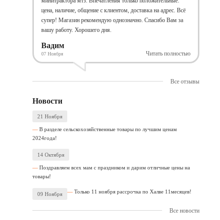
минитрактора мтз. Впечатления только положительные:
цена, наличие, общение с клиентом, доставка на адрес. Всё
супер! Магазин рекомендую однозначно. Спасибо Вам за
вашу работу. Хорошего дня.
Вадим
Читать полностью
07 Ноября
Все отзывы
Новости
21 Ноября
В разделе сельскохозяйственные товары по лучшим ценам
2024года!
14 Октября
Поздравляем всех мам с праздником и дарим отличные цены на
товары!
Только 11 ноября рассрочка по Халве 11месяцев!
09 Ноября
Все новости