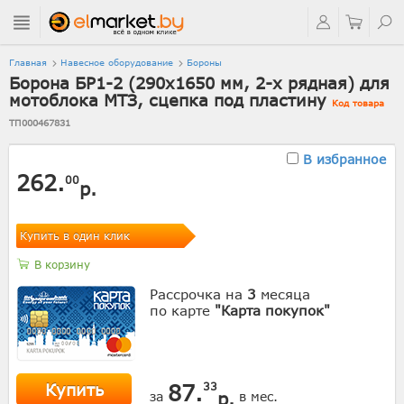
Главная
Навесное оборудование
Бороны
Борона БР1-2 (290х1650 мм, 2-х рядная) для
мотоблока МТЗ, сцепка под пластину
Код товара
ТП000467831
В избранное
262.
00
р.
Купить в один клик
В корзину
Рассрочка на
3
месяца
по карте
"Карта покупок"
Купить
87.
33
р.
за
в мес.