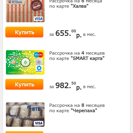
Рассрочка на
6
месяца
по карте
"Халва"
Купить
655.
00
р.
за
в мес.
Рассрочка на
4
месяцев
по карте
"SMART карта"
Купить
982.
50
р.
за
в мес.
Рассрочка на
8
месяцев
по карте
"Черепаха"