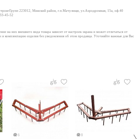
ронгГрупп 223012, Минский район, г.п.Мачулищи, ул.Аэродромная, 15а, оф.40
33-45-52
е на них внешнего вида товара зависит от настроек экрана и может отличаться от
и и комплектацию изделия без уведомления об этом продавца. Уточняйте важные для Вас
6
8