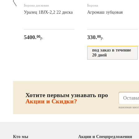
я
Борона дисковая
Борона
Уралец 1BJX-2,2 22 диска
Агромаш зубцовая
5400.
330.
00
00
р.
р.
ние
под заказ в течение
20 дней
Хотите первым узнавать про
Акции и Скидки?
нажимая кноп
Кто мы
Акции и Спецпредложения