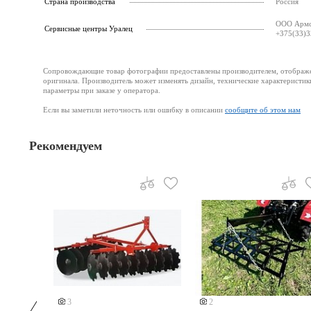
Страна производства
Россия
ООО Армст
Cервисные центры Уралец
+375(33)3
Сопровождающие товар фотографии предоставлены производителем, отображени
оригинала. Производитель может изменять дизайн, технические характеристик
параметры при заказе у оператора.
Если вы заметили неточность или ошибку в описании
сообщите об этом нам
Рекомендуем
3
2