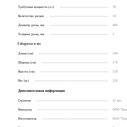
Требуемая мощность (л.с)
18
Количество дисков
14
Диаметр диска, мм
460
Толщина диска, мм
3
Габариты и вес
Длина (см)
140
Ширина (см)
170
Высота (см)
120
Вес (кг)
220
Дополнительная информация
Гарантия
12 мес.
Импортер
ООО "Армс
Изготовитель
ООО "Трак