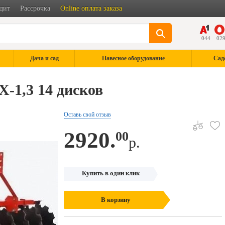
дит
Рассрочка
Online оплата заказа
044
02
Дача и сад
Навесное оборудование
Сад
-1,3 14 дисков
Оставь свой отзыв
2920.
00
р.
Купить в один клик
В корзину