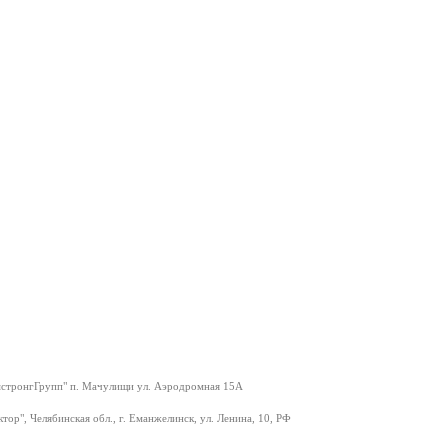
тронгГрупп" п. Мачулищи ул. Аэродромная 15А
тор", Челябинская обл., г. Еманжелинск, ул. Ленина, 10, РФ