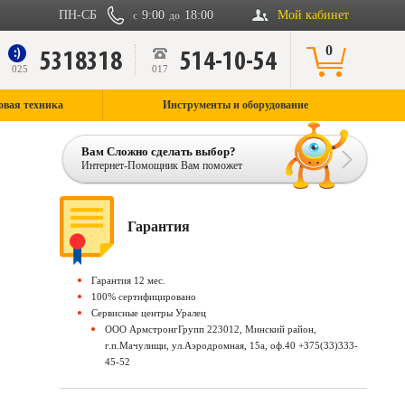
ПН-СБ
9:00
18:00
Мой кабинет
с
до
0
5318318
514-10-54
9
025
017
овая техника
Инструменты и оборудование
Вам Сложно сделать выбор?
Интернет-Помощник Вам поможет
Гарантия
Гарантия 12 мес.
100% сертифицировано
Сервисные центры Уралец
ООО АрмстронгГрупп 223012, Минский район,
г.п.Мачулищи, ул.Аэродромная, 15а, оф.40 +375(33)333-
45-52