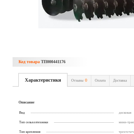
Код товара
ТП000441176
Характеристики
0
Отзывы
Оплата
Доставка
Описание
Вид
дисковая
Тип сельхозтехники
мини-трак
Тип крепления
трехточеч