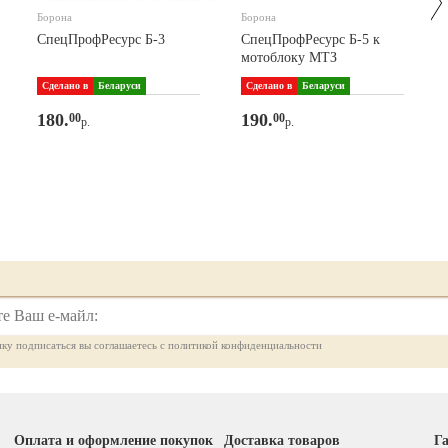
Борона
Борона
СпецПрофРесурс Б-3
СпецПрофРесурс Б-5 к
мотоблоку МТЗ
Сделано в
Беларуси
Сделано в
Беларуси
180.
190.
00
00
р.
р.
ку подписаться вы соглашаетесь с политикой конфиденциальности
Оплата и оформление покупок
Доставка товаров
Га