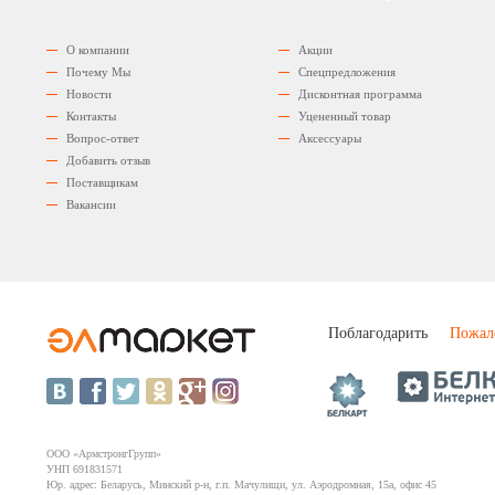
О компании
Акции
Почему Мы
Спецпредложения
Новости
Дисконтная программа
Контакты
Уцененный товар
Вопрос-ответ
Аксессуары
Добавить отзыв
Поставщикам
Вакансии
Поблагодарить
Пожал
ООО «АрмстронгГрупп»
УНП 691831571
Юр. адрес: Беларусь, Минский р-н, г.п. Мачулищи, ул. Аэродромная, 15а, офис 45