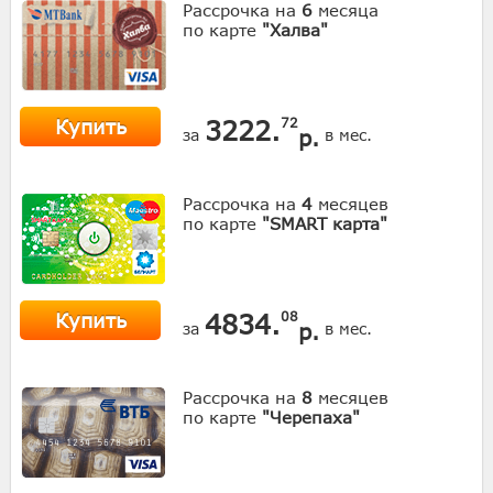
Рассрочка на
6
месяца
по карте
"Халва"
Купить
3222.
72
р.
за
в мес.
Рассрочка на
4
месяцев
по карте
"SMART карта"
Купить
4834.
08
р.
за
в мес.
Рассрочка на
8
месяцев
по карте
"Черепаха"