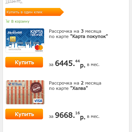
19336.
32
р.
Купить в один клик
В корзину
Рассрочка на
3
месяца
по карте
"Карта покупок"
Купить
6445.
44
р.
за
в мес.
Рассрочка на
2
месяца
по карте
"Халва"
Купить
9668.
16
р.
за
в мес.