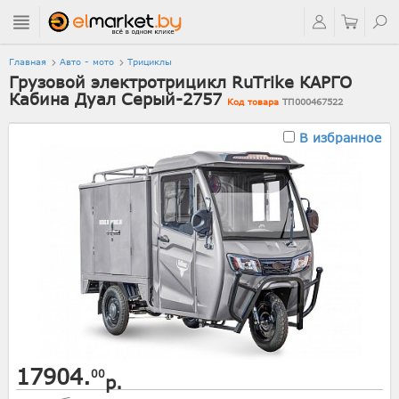
Главная
Авто - мото
Трициклы
Грузовой электротрицикл RuTrike КАРГО
Кабина Дуал Серый-2757
Код товара
ТП000467522
В избранное
17904.
00
р.