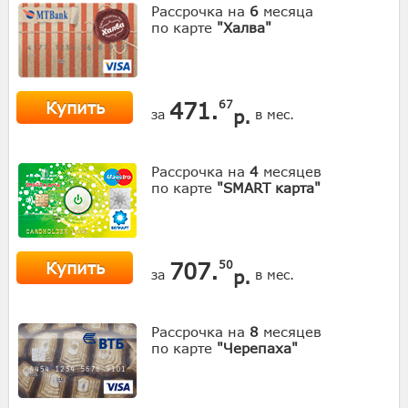
Рассрочка на
6
месяца
по карте
"Халва"
Купить
471.
67
р.
за
в мес.
Рассрочка на
4
месяцев
по карте
"SMART карта"
Купить
707.
50
р.
за
в мес.
Рассрочка на
8
месяцев
по карте
"Черепаха"