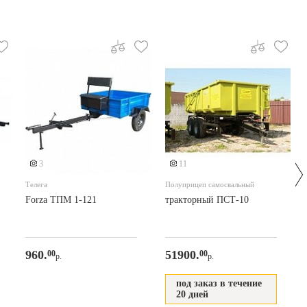
Еще 2 фото
3
11
Телега
Полуприцеп самосвальный
Forza ТПМ 1-121
тракторный ПСТ-10
960.
51900.
00
00
р.
р.
под заказ в течение
20 дней