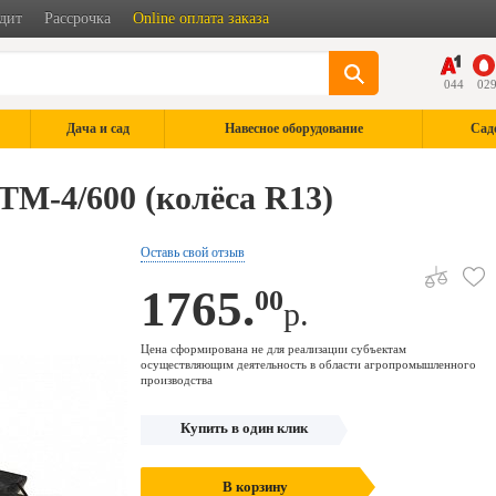
дит
Рассрочка
Online оплата заказа
044
02
Дача и сад
Навесное оборудование
Сад
ТМ-4/600 (колёса R13)
Оставь свой отзыв
1765.
00
р.
Цена сформирована не для реализации субъектам
осуществляющим деятельность в области агропромышленного
производства
Купить в один клик
В корзину