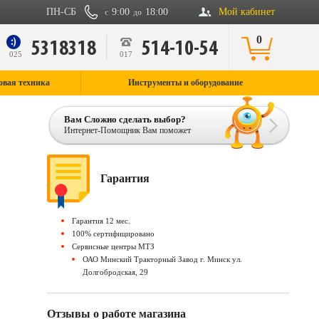
ПН-СБ
9:00
18:00
Мой кабинет
с
до
0
5318318
514-10-54
9
025
017
овая техника
Инструменты и оборудование
Вам Сложно сделать выбор?
Интернет-Помощник Вам поможет
Гарантия
Гарантия 12 мес.
100% сертифицировано
Сервисные центры МТЗ
ОАО Минский Тракторный Завод г. Минск ул.
Долгобродская, 29
Отзывы о работе магазина