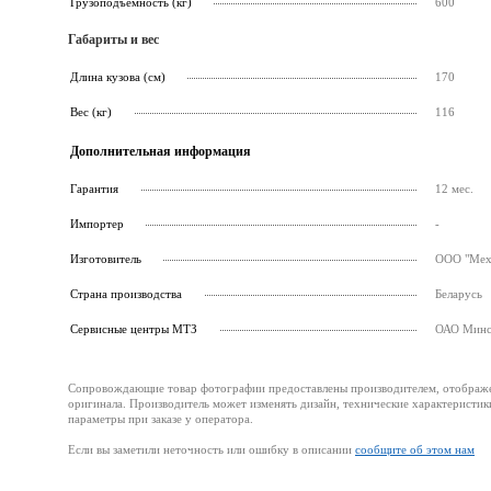
Грузоподъемность (кг)
600
Габариты и вес
Длина кузова (см)
170
Вес (кг)
116
Дополнительная информация
Гарантия
12 мес.
Импортер
-
Изготовитель
ООО "Меха
Страна производства
Беларусь
Cервисные центры МТЗ
ОАО Минск
Сопровождающие товар фотографии предоставлены производителем, отображени
оригинала. Производитель может изменять дизайн, технические характеристик
параметры при заказе у оператора.
Если вы заметили неточность или ошибку в описании
сообщите об этом нам