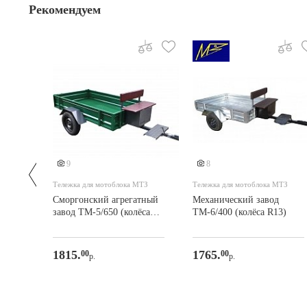
Рекомендуем
9
8
Тележка для мотоблока МТЗ
Тележка для мотоблока МТЗ
Сморгонский агрегатный
Механический завод
завод ТМ-5/650 (колёса
ТМ-6/400 (колёса R13)
ми
R13)
1815.
1765.
00
00
р.
р.