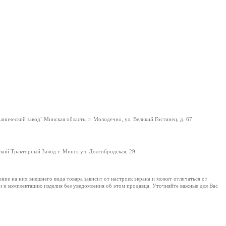
нический завод" Минская область, г. Молодечно, ул. Великий Гостинец, д. 67
ий Тракторный Завод г. Минск ул. Долгобродская, 29
е на них внешнего вида товара зависит от настроек экрана и может отличаться от
и и комплектацию изделия без уведомления об этом продавца. Уточняйте важные для Вас