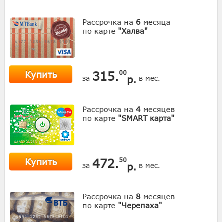
Рассрочка на
6
месяца
по карте
"Халва"
Купить
315.
00
р.
за
в мес.
Рассрочка на
4
месяцев
по карте
"SMART карта"
Купить
472.
50
р.
за
в мес.
Рассрочка на
8
месяцев
по карте
"Черепаха"