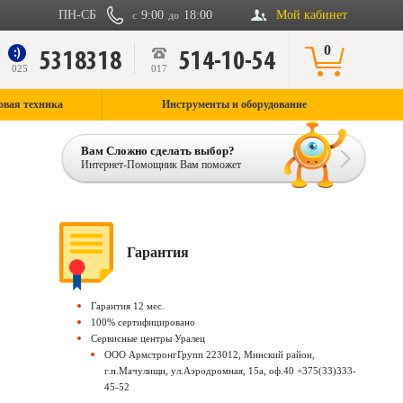
ПН-СБ
9:00
18:00
Мой кабинет
с
до
0
5318318
514-10-54
9
025
017
овая техника
Инструменты и оборудование
Вам Сложно сделать выбор?
Интернет-Помощник Вам поможет
Гарантия
Гарантия 12 мес.
100% сертифицировано
Сервисные центры Уралец
ООО АрмстронгГрупп 223012, Минский район,
г.п.Мачулищи, ул.Аэродромная, 15а, оф.40 +375(33)333-
45-52