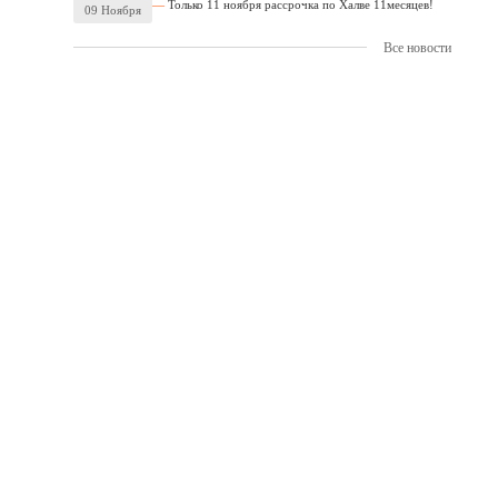
Только 11 ноября рассрочка по Халве 11месяцев!
09 Ноября
Все новости