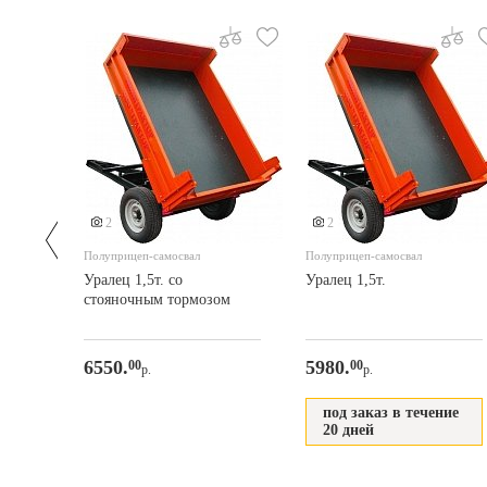
2
2
Полуприцеп-самосвал
Полуприцеп-самосвал
Уралец 1,5т. со
Уралец 1,5т.
стояночным тормозом
6550.
5980.
00
00
р.
р.
под заказ в течение
20 дней