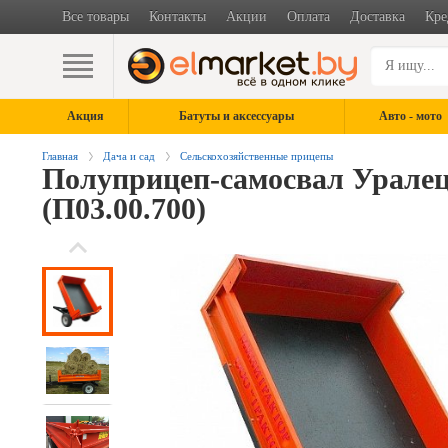
Все товары
Контакты
Акции
Оплата
Доставка
Кре
Акция
Батуты и аксессуары
Авто - мото
Главная
Дача и сад
Сельскохозяйственные прицепы
Полуприцеп-самосвал Уралец
(П03.00.700)