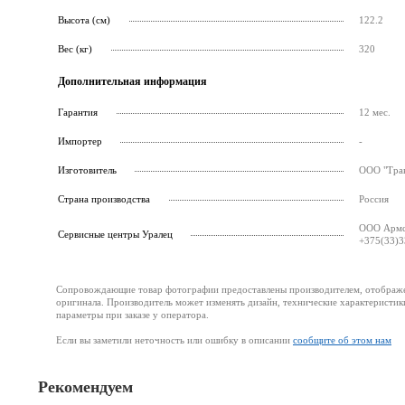
Высота (см)
122.2
Вес (кг)
320
Дополнительная информация
Гарантия
12 мес.
Импортер
-
Изготовитель
ООО "Тракт
Страна производства
Россия
ООО Армст
Cервисные центры Уралец
+375(33)3
Сопровождающие товар фотографии предоставлены производителем, отображени
оригинала. Производитель может изменять дизайн, технические характеристик
параметры при заказе у оператора.
Если вы заметили неточность или ошибку в описании
сообщите об этом нам
Рекомендуем