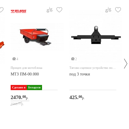
4
2
Прицеп для мотоблока
Тягово-сцепное устройство под
автомобильный прицеп (Фаркоп)
МТЗ ПМ-00.000
под 3 точки
Сделано в
Беларуси
2470.
425.
00
00
р.
р.
25
р.
2560.