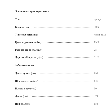
Основные характеристики
Тип
прицеп
Клиренс, см
30.6
Тип сельхозтехники
мини-трак
Грузоподъемность (кг)
1500
Рабочая скорость, (км/ч)
25
Дорожный просвет, (см)
31.2
Габариты и вес
Длина кузова (см)
191
Ширина кузова (см)
147
Высота борта (см)
30
Длина (см)
324.5
Ширина (см)
155