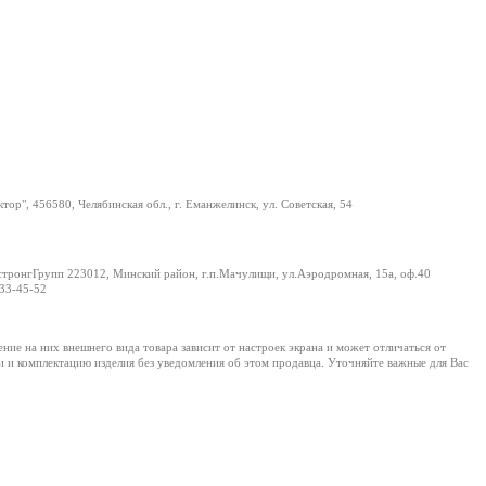
ор", 456580, Челябинская обл., г. Еманжелинск, ул. Советская, 54
ронгГрупп 223012, Минский район, г.п.Мачулищи, ул.Аэродромная, 15а, оф.40
33-45-52
е на них внешнего вида товара зависит от настроек экрана и может отличаться от
и и комплектацию изделия без уведомления об этом продавца. Уточняйте важные для Вас