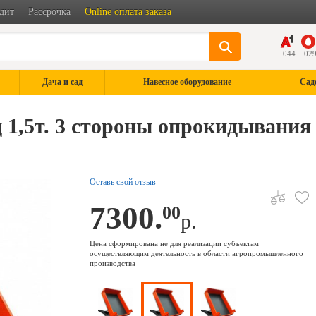
дит
Рассрочка
Online оплата заказа
044
02
Дача и сад
Навесное оборудование
Сад
 1,5т. 3 стороны опрокидывания
Оставь свой отзыв
7300.
00
р.
Цена сформирована не для реализации субъектам
осуществляющим деятельность в области агропромышленного
производства