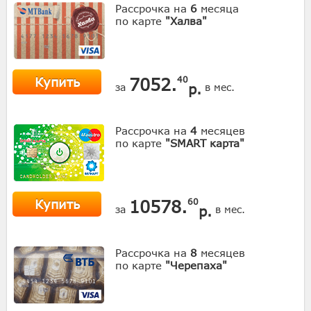
Рассрочка на
6
месяца
по карте
"Халва"
Купить
7052.
40
р.
за
в мес.
Рассрочка на
4
месяцев
по карте
"SMART карта"
Купить
10578.
60
р.
за
в мес.
Рассрочка на
8
месяцев
по карте
"Черепаха"