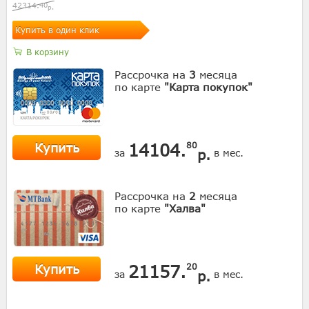
42314.
40
р.
Купить в один клик
В корзину
Рассрочка на
3
месяца
по карте
"Карта покупок"
Купить
14104.
80
р.
за
в мес.
Рассрочка на
2
месяца
по карте
"Халва"
Купить
21157.
20
р.
за
в мес.