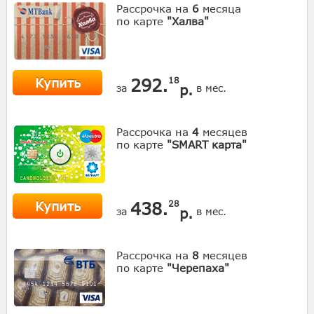
Рассрочка на
6
месяца
по карте
"Халва"
Купить
292.
18
р.
за
в мес.
Рассрочка на
4
месяцев
по карте
"SMART карта"
Купить
438.
28
р.
за
в мес.
Рассрочка на
8
месяцев
по карте
"Черепаха"