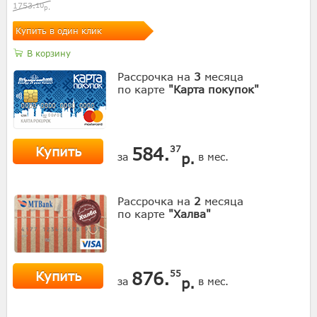
1753.
10
р.
Купить в один клик
В корзину
Рассрочка на
3
месяца
по карте
"Карта покупок"
Купить
584.
37
р.
за
в мес.
Рассрочка на
2
месяца
по карте
"Халва"
Купить
876.
55
р.
за
в мес.