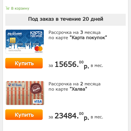
В корзину
Под заказ в течение
20
дней
Рассрочка на
3
месяца
по карте
"Карта покупок"
Купить
15656.
00
р.
за
в мес.
Рассрочка на
2
месяца
по карте
"Халва"
Купить
23484.
00
р.
за
в мес.