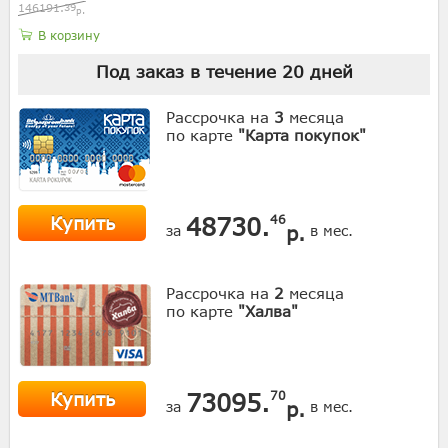
146191.
39
р.
В корзину
Под заказ в течение
20
дней
Рассрочка на
3
месяца
по карте
"Карта покупок"
Купить
48730.
46
р.
за
в мес.
Рассрочка на
2
месяца
по карте
"Халва"
Купить
73095.
70
р.
за
в мес.