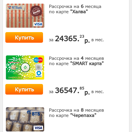
Рассрочка на
6
месяца
по карте
"Халва"
Купить
24365.
23
р.
за
в мес.
Рассрочка на
4
месяцев
по карте
"SMART карта"
Купить
36547.
85
р.
за
в мес.
Рассрочка на
8
месяцев
по карте
"Черепаха"