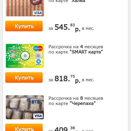
по карте
"Халва"
Купить
545.
83
р.
за
в мес.
Рассрочка на
4
месяцев
по карте
"SMART карта"
Купить
818.
75
р.
за
в мес.
Рассрочка на
8
месяцев
по карте
"Черепаха"
Купить
409.
38