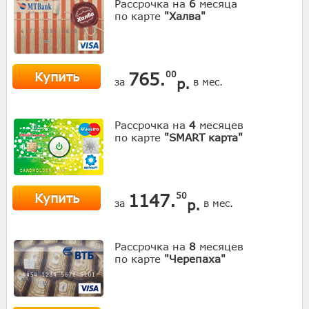
Рассрочка на
6
месяца
по карте
"Халва"
Купить
765.
00
р.
за
в мес.
Рассрочка на
4
месяцев
по карте
"SMART карта"
Купить
1147.
50
р.
за
в мес.
Рассрочка на
8
месяцев
по карте
"Черепаха"