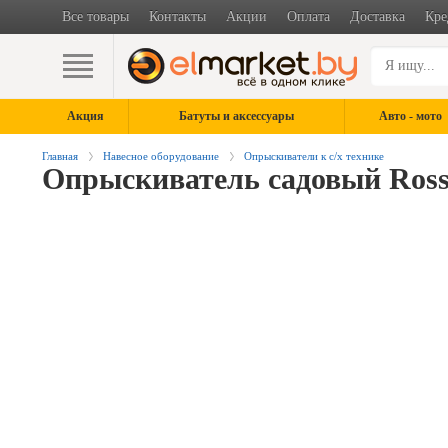
Все товары
Контакты
Акции
Оплата
Доставка
Кре
Акция
Батуты и аксессуары
Авто - мото
Главная
Навесное оборудование
Опрыскиватели к с/х технике
Опрыскиватель садовый Ross