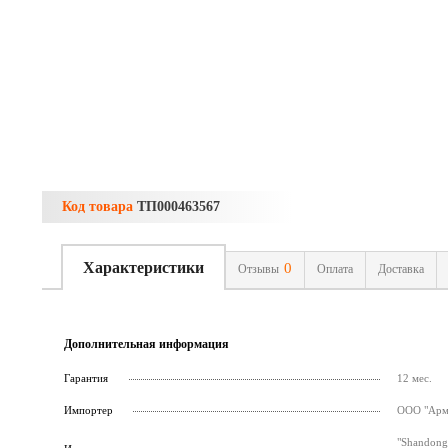
Код товара
ТП000463567
Характеристики
0
Отзывы
Оплата
Доставка
Дополнительная информация
Гарантия
12 мес.
Импортер
ООО "Армс
"Shandong