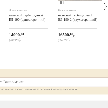
3
Опрыскиватель
Опрыскиватель
навесной гербицидный
навесной гербицидный
БЛ-190 (односторонний)
БЛ-190-2 (двухсторонний)
14000.
16500.
00
00
р.
р.
40
24
р.
р.
14774.
17418.
ку подписаться вы соглашаетесь с политикой конфиденциальности