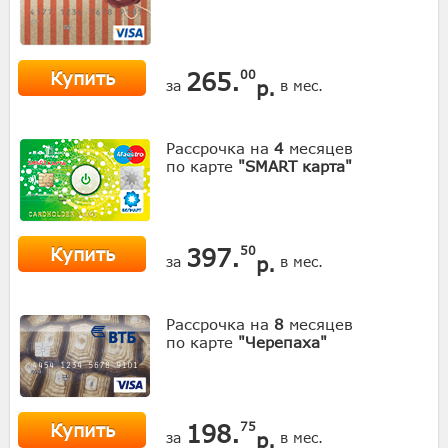
Купить
265.
00
р.
за
в мес.
Рассрочка на
4
месяцев
по карте
"SMART карта"
Купить
397.
50
р.
за
в мес.
Рассрочка на
8
месяцев
по карте
"Черепаха"
Купить
198.
75
р.
за
в мес.