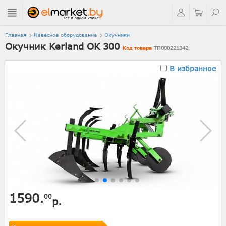
Главная
Навесное оборудование
Окучники
Окучник Kerland ОК 300
Код товара
ТП000221342
В избранное
1590.
00
р.