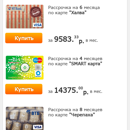
Рассрочка на
6
месяца
по карте
"Халва"
Купить
9583.
33
р.
за
в мес.
Рассрочка на
4
месяцев
по карте
"SMART карта"
Купить
14375.
00
р.
за
в мес.
Рассрочка на
8
месяцев
по карте
"Черепаха"