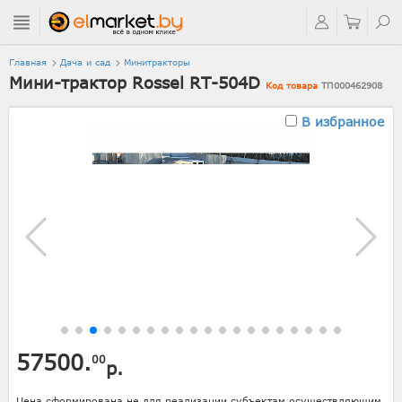
Главная
Дача и сад
Минитракторы
Мини-трактор Rossel RT-504D
Код товара
ТП000462908
В избранное
57500.
00
р.
Цена сформирована не для реализации субъектам осуществляющим