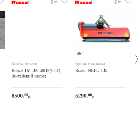
5
Косилка-мульчер
Косилка молотковая
Rossel TM 180.60HP(6FT)
Rossel NEFL-135
(китайский насос)
8500.
5290.
00
00
р.
р.