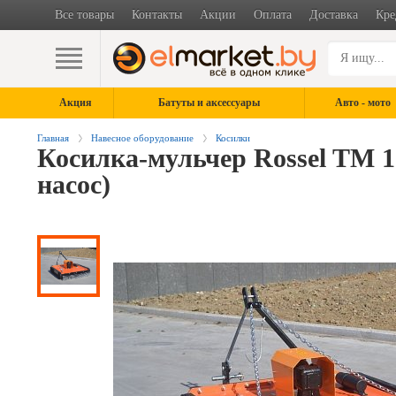
Все товары
Контакты
Акции
Оплата
Доставка
Кре
Акция
Батуты и аксессуары
Авто - мото
Главная
Навесное оборудование
Косилки
Косилка-мульчер Rossel TM 1
насос)