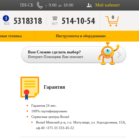
ПН-СБ
9:00
18:00
Мой кабинет
с
до
0
5318318
514-10-54
9
025
017
овая техника
Инструменты и оборудование
Вам Сложно сделать выбор?
Интернет-Помощник Вам поможет
Гарантия
Гарантия 24 мес.
100% сертифицировано
Сервисные центры Rossel
Rossel Минский р-н, г.п. Мачулищи, ул. Аэродромная, 15А,
оф.40 +375 33 333-45-52