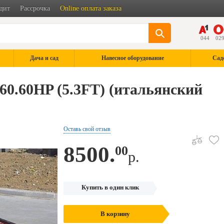
дит
Рассрочка
Online оплата заказа
044
02
Дача и сад
Навесное оборудование
Сад
60.60HP (5.3FT) (итальянский
Оставь свой отзыв
8500.
00
р.
Купить в один клик
В корзину