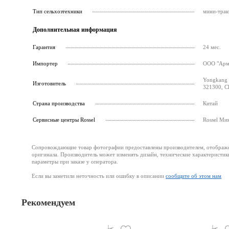
Тип сельхозтехники
мини-трак
Дополнительная информация
Гарантия
24 мес.
Импортер
ООО "Армс
Yongkang 
Изготовитель
321300, C
Страна производства
Китай
Cервисные центры Rossel
Rossel Ми
Сопровождающие товар фотографии предоставлены производителем, отображени
оригинала. Производитель может изменять дизайн, технические характеристик
параметры при заказе у оператора.
Если вы заметили неточность или ошибку в описании
сообщите об этом нам
Рекомендуем