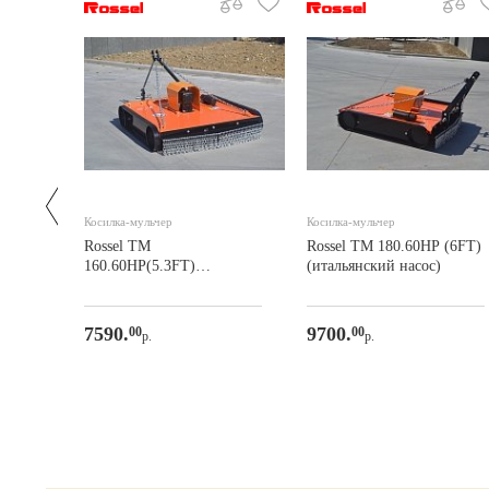
Косилка-мульчер
Косилка-мульчер
м)
Rossel TM
Rossel TM 180.60HP (6FT)
160.60HP(5.3FT)
(итальянский насос)
(китайский насос)
7590.
9700.
00
00
р.
р.