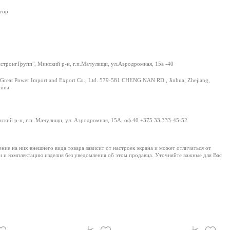
тор
тронгГрупп", Минский р-н, г.п.Мачулищи, ул.Аэродромная, 15а -40
Great Power Import and Export Co., Ltd. 579-581 CHENG NAN RD., Jinhua, Zhejiang,
hina
нский р-н, г.п. Мачулищи, ул. Аэродромная, 15А, оф.40 +375 33 333-45-52
е на них внешнего вида товара зависит от настроек экрана и может отличаться от
и и комплектацию изделия без уведомления об этом продавца. Уточняйте важные для Вас