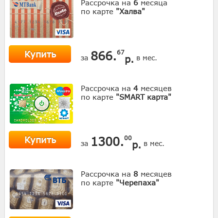
Рассрочка на
6
месяца
по карте
"Халва"
Купить
866.
67
р.
за
в мес.
Рассрочка на
4
месяцев
по карте
"SMART карта"
Купить
1300.
00
р.
за
в мес.
Рассрочка на
8
месяцев
по карте
"Черепаха"