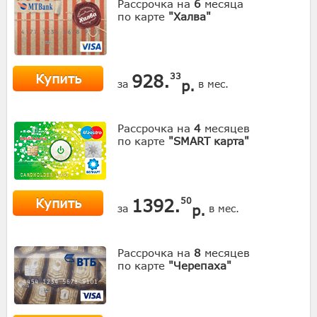
Рассрочка на
6
месяца
по карте
"Халва"
Купить
928.
33
р.
за
в мес.
Рассрочка на
4
месяцев
по карте
"SMART карта"
Купить
1392.
50
р.
за
в мес.
Рассрочка на
8
месяцев
по карте
"Черепаха"