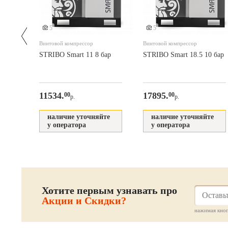
5
5
Винтовой компрессор
Винтовой компрессор
бар
STRIBO Smart 11 8 бар
STRIBO Smart 18.5 10 бар
11534.
17895.
00
00
р.
р.
наличие уточняйте
наличие уточняйте
те
у оператора
у оператора
Хотите первым узнавать про
Акции и Скидки?
нажимая кноп