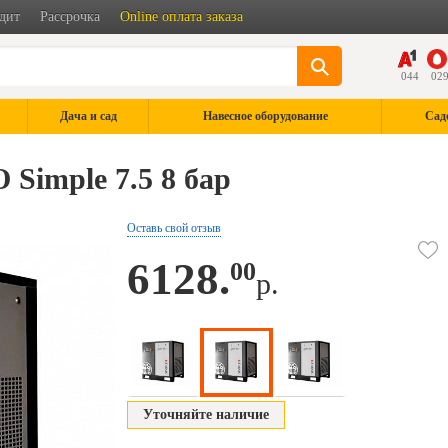
дит
Рассрочка
Online оплата заказа
044
02
Дача и сад
Навесное оборудование
Сад
Simple 7.5 8 бар
Оставь свой отзыв
6128.
00
р.
Уточняйте наличие