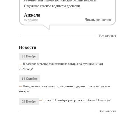
уважительны и помогают быстро решать вопросы.
Отдельное спасибо водителю доставки.
Анжела
Читать полностью
16 Декабря
Все отзывы
Новости
21 Ноября
В разделе сельскохозяйственные товары по лучшим ценам
2024года!
14 Октября
Поздравляем всех мам с праздником и дарим отличные цены на
товары!
Только 11 ноября рассрочка по Халве 11месяцев!
09 Ноября
Все новости