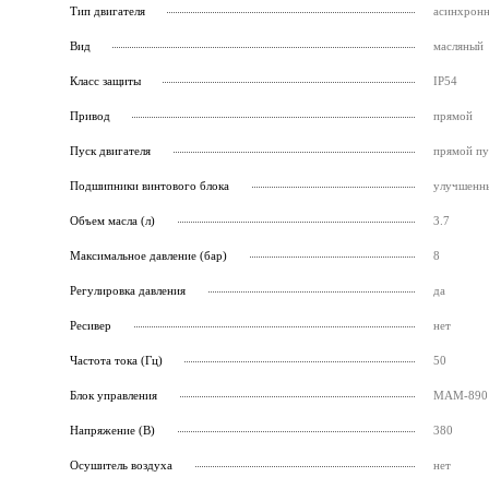
Тип двигателя
асинхрон
Вид
масляный
Класс защиты
IP54
Привод
прямой
Пуск двигателя
прямой пу
Подшипники винтового блока
улучшенн
Объем масла (л)
3.7
Максимальное давление (бар)
8
Регулировка давления
да
Ресивер
нет
Частота тока (Гц)
50
Блок управления
МАМ-890
Напряжение (В)
380
Осушитель воздуха
нет