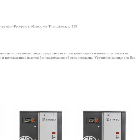
румент-Ресурс», г. Минск, ул. Тимирязева, д. 119
е на них внешнего вида товара зависит от настроек экрана и может отличаться от
и и комплектацию изделия без уведомления об этом продавца. Уточняйте важные для Вас