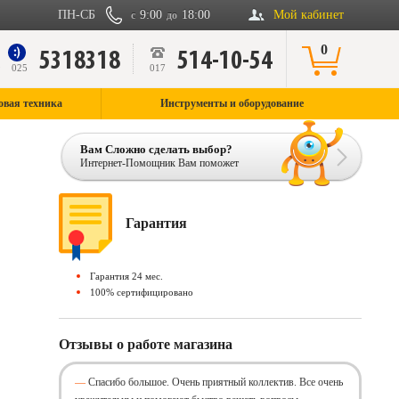
ПН-СБ
9:00
18:00
Мой кабинет
с
до
0
5318318
514-10-54
9
025
017
овая техника
Инструменты и оборудование
Вам Сложно сделать выбор?
Интернет-Помощник Вам поможет
Гарантия
Гарантия 24 мес.
100% сертифицировано
Отзывы о работе магазина
Спасибо большое. Очень приятный коллектив. Все очень