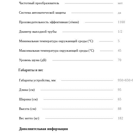
Частотный преобразователь
нет
Система автоматической защиты
да
Производительность эффективная (л/мин)
1160
Диаметр выходной трубы
1/2
Минимальная температура окружающей среды (°C)
5
Максимальная температура окружающей среды (°C)
45
Уровень шума (дБ)
70
Габариты и вес
Габариты устройства, мм
950×650×
Длина (см)
95
Ширина (см)
65
Высота (см)
88
Вес нетто (кг)
182
Дополнительная информация