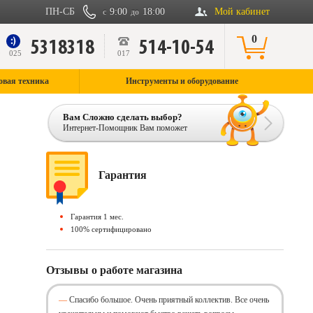
ПН-СБ
9:00
18:00
Мой кабинет
с
до
0
5318318
514-10-54
9
025
017
овая техника
Инструменты и оборудование
Вам Сложно сделать выбор?
Интернет-Помощник Вам поможет
Гарантия
Гарантия 1 мес.
100% сертифицировано
Отзывы о работе магазина
Спасибо большое. Очень приятный коллектив. Все очень