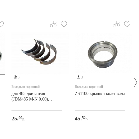
3
3
Вкладыш коренной
Вкладыш коренной
для 485 двигателя
ZS1100 крышки коленвала
(JDM485 M-N 0.00),
комплект 5пар
25.
45.
00
52
р.
р.