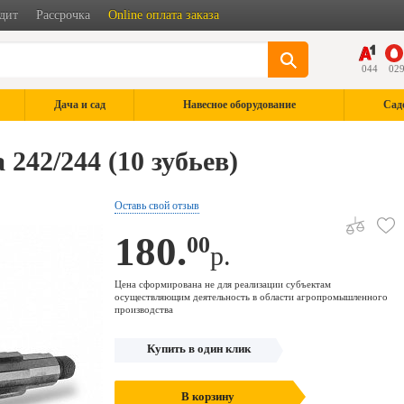
дит
Рассрочка
Online оплата заказа
044
02
Дача и сад
Навесное оборудование
Сад
242/244 (10 зубьев)
Оставь свой отзыв
180.
00
р.
Цена сформирована не для реализации субъектам
осуществляющим деятельность в области агропромышленного
производства
Купить в один клик
В корзину