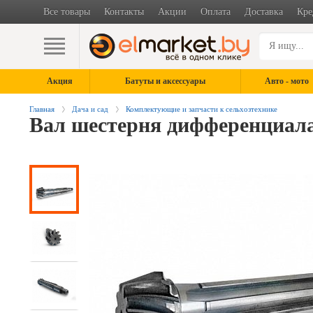
Все товары
Контакты
Акции
Оплата
Доставка
Кре
Акция
Батуты и аксессуары
Авто - мото
Главная
Дача и сад
Комплектующие и запчасти к сельхозтехнике
Вал шестерня дифференциала 