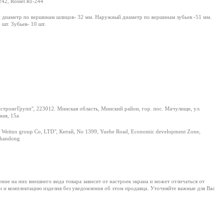
242, Rossel RT-244
диаметр по вершинам шлицов- 32 мм. Наружный диаметр по вершинам зубьев -51 мм.
 шт. Зубьев- 10 шт.
тронгГрупп", 223012. Минская область, Минский район, гор. пос. Мачулищи, ул.
ая, 15а
 Weituo group Co, LTD", Китай, No 1399, Yuehe Road, Economic development Zone,
Shandong
е на них внешнего вида товара зависит от настроек экрана и может отличаться от
и и комплектацию изделия без уведомления об этом продавца. Уточняйте важные для Вас