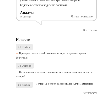
уважительны и помогают быстро решать вопросы.
Отдельное спасибо водителю доставки.
Анжела
Читать полностью
16 Декабря
Все отзывы
Новости
21 Ноября
В разделе сельскохозяйственные товары по лучшим ценам
2024года!
14 Октября
Поздравляем всех мам с праздником и дарим отличные цены на
товары!
Только 11 ноября рассрочка по Халве 11месяцев!
09 Ноября
Все новости