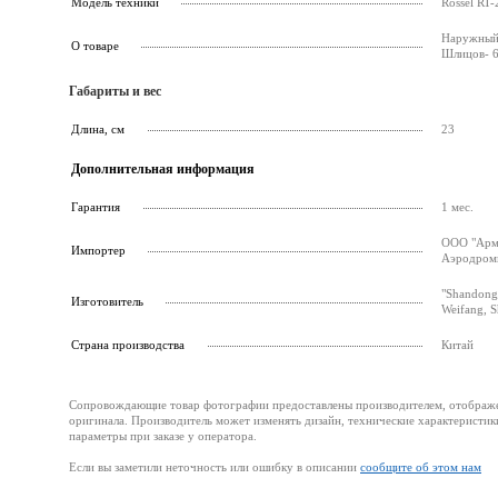
Модель техники
Rossel RT-
Наружный 
О товаре
Шлицов- 6
Габариты и вес
Длина, см
23
Дополнительная информация
Гарантия
1 мес.
ООО "Армс
Импортер
Аэродромн
"Shandong
Изготовитель
Weifang, 
Страна производства
Китай
Сопровождающие товар фотографии предоставлены производителем, отображени
оригинала. Производитель может изменять дизайн, технические характеристик
параметры при заказе у оператора.
Если вы заметили неточность или ошибку в описании
сообщите об этом нам