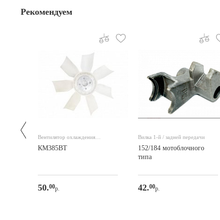
Рекомендуем
 вал на
Вентилятор охлаждения
Вилка 1-й / задней передачи
радиатора 315 мм. (крыльчатка)
КМ385ВТ
152/184 мотоблочного
типа
50.
42.
00
00
р.
р.