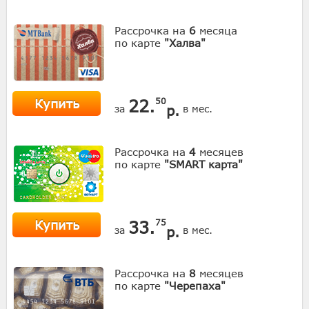
Рассрочка на
6
месяца
по карте
"Халва"
Купить
22.
50
р.
за
в мес.
Рассрочка на
4
месяцев
по карте
"SMART карта"
Купить
33.
75
р.
за
в мес.
Рассрочка на
8
месяцев
по карте
"Черепаха"