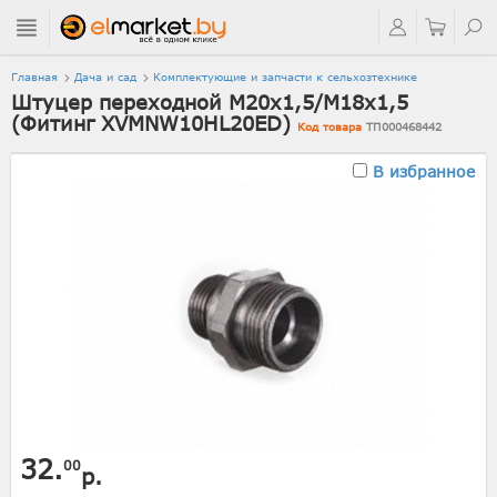
Главная
Дача и сад
Комплектующие и запчасти к сельхозтехнике
Штуцер переходной M20x1,5/M18x1,5
(Фитинг XVMNW10HL20ED)
Код товара
ТП000468442
В избранное
32.
00
р.