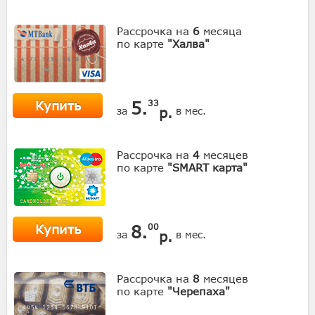
Рассрочка на
6
месяца
по карте
"Халва"
Купить
5.
33
р.
за
в мес.
Рассрочка на
4
месяцев
по карте
"SMART карта"
Купить
8.
00
р.
за
в мес.
Рассрочка на
8
месяцев
по карте
"Черепаха"