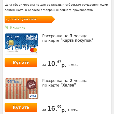
Цена сформирована не для реализации субъектам осуществляющим
деятельность в области агропромышленного производства
Купить в один клик
В корзину
Рассрочка на
3
месяца
по карте
"Карта покупок"
Купить
10.
67
р.
за
в мес.
Рассрочка на
2
месяца
по карте
"Халва"
Купить
16.
00
р.
за
в мес.