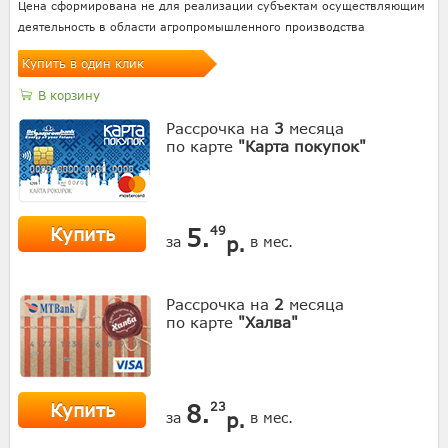
Цена сформирована не для реализации субъектам осуществляющим
деятельность в области агропромышленного производства
Купить в один клик
В корзину
Рассрочка на
3
месяца
по карте
"Карта покупок"
Купить
5.
49
р.
за
в мес.
Рассрочка на
2
месяца
по карте
"Халва"
Купить
8.
23
р.
за
в мес.