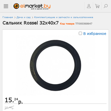
Главная
Дача и сад
Комплектующие и запчасти к сельхозтехнике
Сальник Rossel 32х40х7
Код товара
ТП000368647
В избранное
15.
24
р.
16.
46
р.