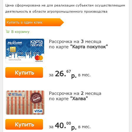
Цена сформирована не для реализации субъектам осуществляющим
деятельность в области агропромышленного производства
Купить в один клик
В корзину
Рассрочка на
3
месяца
по карте
"Карта покупок"
Купить
26.
67
р.
за
в мес.
Рассрочка на
2
месяца
по карте
"Халва"
Купить
40.
00
р.
за
в мес.