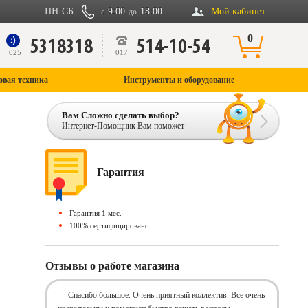
ПН-СБ
9:00
18:00
Мой кабинет
с
до
0
5318318
514-10-54
9
025
017
овая техника
Инструменты и оборудование
Вам Сложно сделать выбор?
Интернет-Помощник Вам поможет
Гарантия
Гарантия 1 мес.
100% сертифицировано
Отзывы о работе магазина
Спасибо большое. Очень приятный коллектив. Все очень