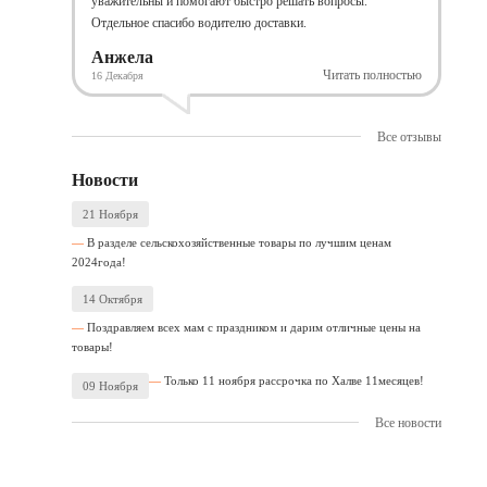
уважительны и помогают быстро решать вопросы.
Отдельное спасибо водителю доставки.
Анжела
Читать полностью
16 Декабря
Все отзывы
Новости
21 Ноября
В разделе сельскохозяйственные товары по лучшим ценам
2024года!
14 Октября
Поздравляем всех мам с праздником и дарим отличные цены на
товары!
Только 11 ноября рассрочка по Халве 11месяцев!
09 Ноября
Все новости