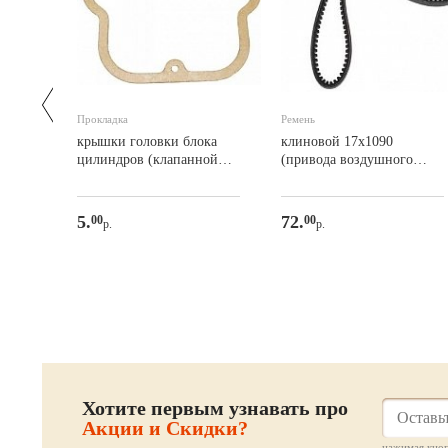
Прокладка
Ремень
-6036
крышки головки блока
клиновой 17х1090
цилиндров (клапанной
(привода воздушного
крышки) S1100/S195
компрессора)
5.
72.
00
00
р.
р.
Хотите первым узнавать про
Акции и Скидки?
нажимая кноп