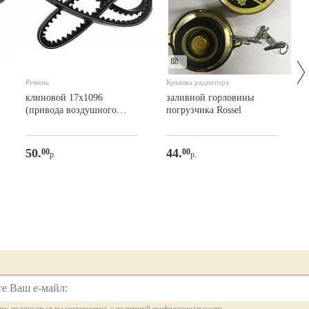
2
Ремень
Крышка радиатора
клиновой 17х1096
заливной горловины
(привода воздушного
погрузчика Rossel
компрессора)
50.
44.
00
00
р.
р.
ку подписаться вы соглашаетесь с политикой конфиденциальности