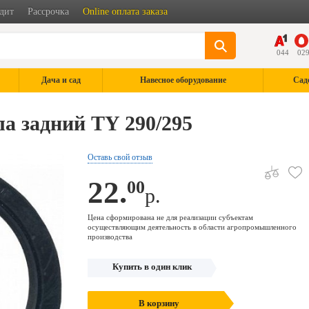
дит
Рассрочка
Online оплата заказа
044
02
Дача и сад
Навесное оборудование
Сад
а задний TY 290/295
Оставь свой отзыв
22.
00
р.
Цена сформирована не для реализации субъектам
осуществляющим деятельность в области агропромышленного
производства
Купить в один клик
В корзину