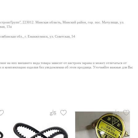
тронгГрупп", 223012. Минская область, Минский район, гор. пос. Мачулищи, ул.
ая, 15а
лябинская обл., г. Еманжелинск, ул. Советская, 54
е на них внешнего вида товара зависит от настроек экрана и может отличаться от
и и комплектацию изделия без уведомления об этом продавца. Уточняйте важные для Вас