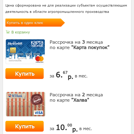
Цена сформирована не для реализации субъектам осуществляющим
деятельность в области агропромышленного производства
Купить в один клик
В корзину
Рассрочка на
3
месяца
по карте
"Карта покупок"
Купить
6.
67
р.
за
в мес.
Рассрочка на
2
месяца
по карте
"Халва"
Купить
10.
00
р.
за
в мес.