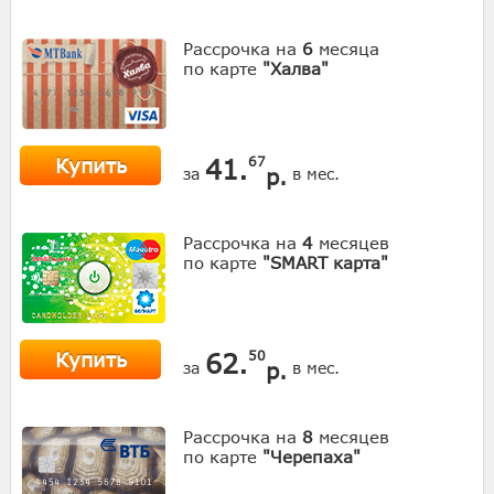
Рассрочка на
6
месяца
по карте
"Халва"
Купить
41.
67
р.
за
в мес.
Рассрочка на
4
месяцев
по карте
"SMART карта"
Купить
62.
50
р.
за
в мес.
Рассрочка на
8
месяцев
по карте
"Черепаха"