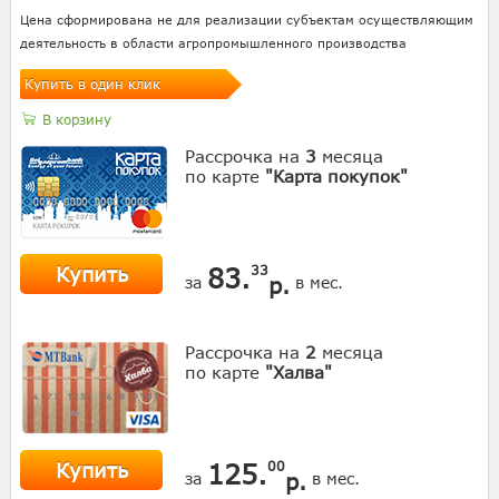
Цена сформирована не для реализации субъектам осуществляющим
деятельность в области агропромышленного производства
Купить в один клик
В корзину
Рассрочка на
3
месяца
по карте
"Карта покупок"
Купить
83.
33
р.
за
в мес.
Рассрочка на
2
месяца
по карте
"Халва"
Купить
125.
00
р.
за
в мес.